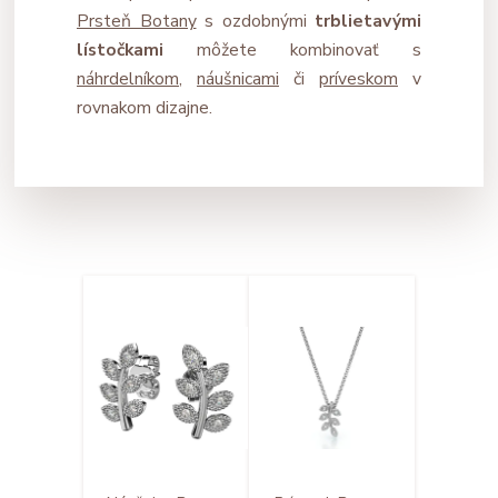
Prsteň Botany
s ozdobnými
trblietavými
lístočkami
môžete kombinovať s
náhrdelníkom
,
náušnicami
či
príveskom
v
rovnakom dizajne.