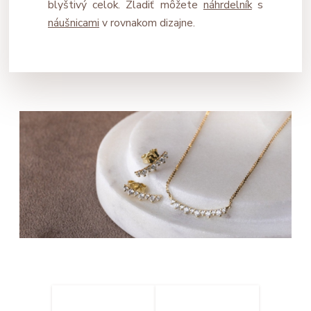
blyštivý celok. Zladiť môžete
náhrdelník
s
náušnicami
v rovnakom dizajne.