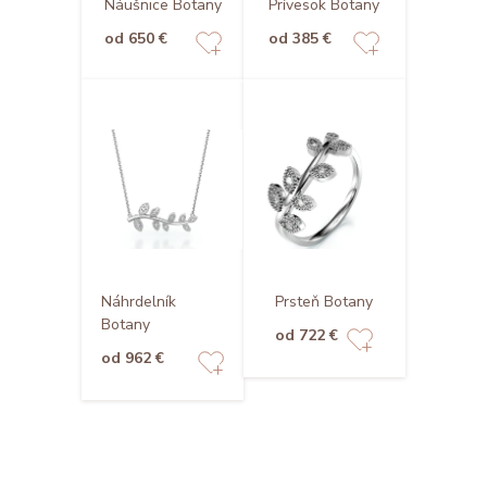
Náušnice Botany
Prívesok Botany
od 650 €
od 385 €
Náhrdelník
Prsteň Botany
Botany
od 722 €
od 962 €