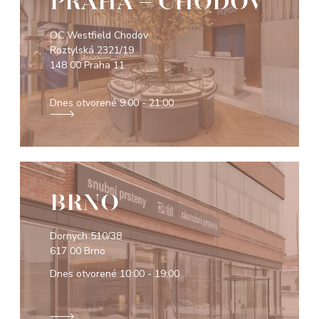
PRAHA - CHODOV
OC Westfield Chodov
Roztylská 2321/19
148 00 Praha 11
Dnes otvorené
9:00 - 21:00
BRNO
Dornych 510/38
617 00 Brno
Dnes otvorené
10:00 - 19:00