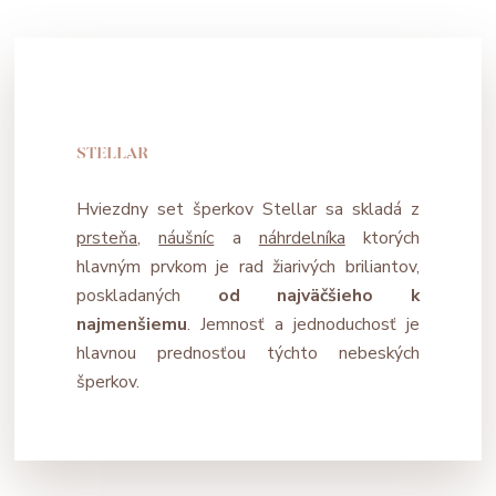
STELLAR
Hviezdny set šperkov Stellar sa skladá z
prsteňa
,
náušníc
a
náhrdelníka
ktorých
hlavným prvkom je rad žiarivých briliantov,
poskladaných
od najväčšieho k
najmenšiemu
. Jemnosť a jednoduchosť je
hlavnou prednosťou týchto nebeských
šperkov.