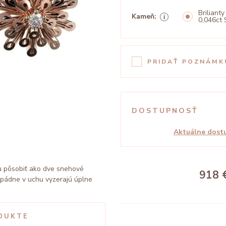
Brilianty
Kameň:
0,046ct 
PRIDAŤ POZNÁMK
DOSTUPNOSŤ
Aktuálne dostu
u pôsobiť ako dve snehové
918 
opádne v uchu vyzerajú úplne
DUKTE