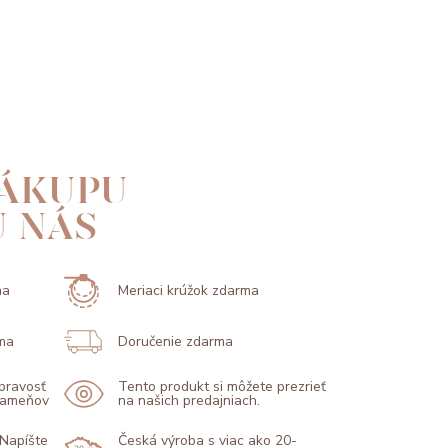
ÁKUPU
U NÁS
ma
Meriaci krúžok zdarma
ma
Doručenie zdarma
 pravosť
Tento produkt si môžete prezrieť
 kameňov
na našich predajniach.
 Napíšte
Česká výroba s viac ako 20-