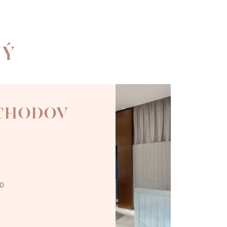
NÝ
 CHODOV
00