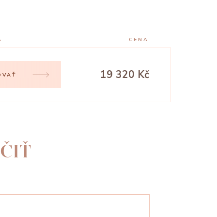
A
CENA
19 320 Kč
OVAŤ
ČIŤ