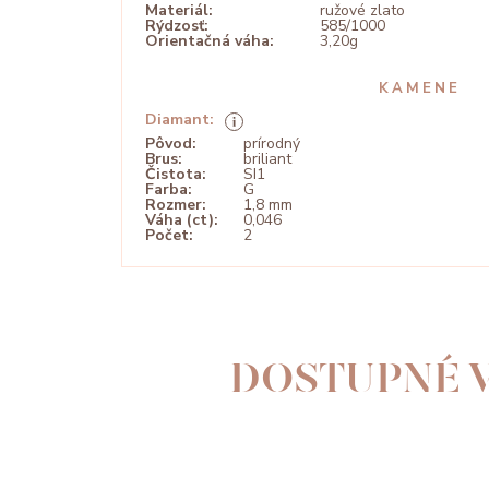
Materiál:
ružové zlato
Rýdzosť:
585/1000
Orientačná váha:
3,20g
KAMENE
Diamant:
Pôvod:
prírodný
Brus:
briliant
Čistota:
SI1
Farba:
G
Rozmer:
1,8 mm
Váha (ct):
0,046
Počet:
2
DOSTUPNÉ V