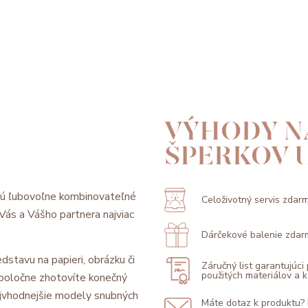
VÝHODY N
ŠPERKOV 
sú ľubovoľne kombinovateľné
Celoživotný servis zdar
l Vás a Vášho partnera najviac
Dárčekové balenie zdar
dstavu na papieri, obrázku či
Záručný list garantujúci
použitých materiálov a
 spoločne zhotovíte konečný
jvhodnejšie modely snubných
Máte dotaz k produktu?