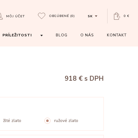
OBĽÚBENÉ
(0)
0 €
MÔJ ÚČET
SK
PRÍLEŽITOSTI
BLOG
O NÁS
KONTAKT
918 €
s DPH
žlté zlato
ružové zlato