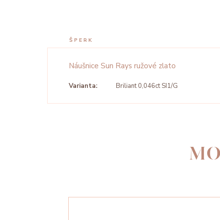
ŠPERK
Náušnice Sun Rays ružové zlato
Varianta:
Briliant 0,046ct SI1/G
MO