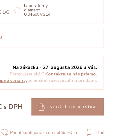
Laboratorný
diamant
SI1/G
0,046ct VS1/F
U
Na zákazku - 27. augusta 2026 u Vás.
Potrebujete skôr?
Kontaktujte nás priamo.
pné varianty
je možné rezervovať na predajni.
€
s DPH
VLOŽIŤ DO KOŠÍKA
Pridať konfiguráciu do obľúbených
Tlač