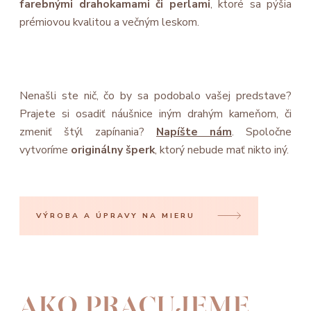
farebnými drahokamami či perlami
, ktoré sa pýšia
prémiovou kvalitou a večným leskom.
Nenašli ste nič, čo by sa podobalo vašej predstave?
Prajete si osadiť náušnice iným drahým kameňom, či
zmeniť štýl zapínania?
Napíšte nám
. Spoločne
vytvoríme
originálny šperk
, ktorý nebude mať nikto iný.
VÝROBA A ÚPRAVY NA MIERU
AKO PRACUJEME