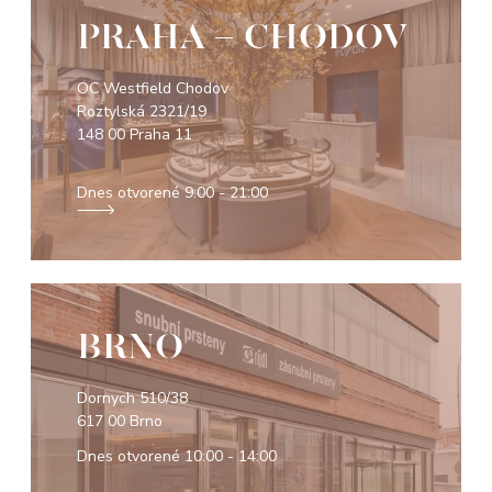
PRAHA - CHODOV
OC Westfield Chodov
Roztylská 2321/19
148 00 Praha 11
Dnes otvorené
9:00 - 21:00
BRNO
Dornych 510/38
617 00 Brno
Dnes otvorené
10:00 - 14:00