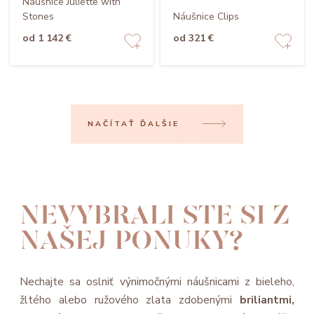
Náušnice Juliette with
Stones
Náušnice Clips
od 1 142 €
od 321 €
NAČÍTAŤ ĎALŠIE
NEVYBRALI STE SI Z
NAŠEJ PONUKY?
Nechajte sa oslniť výnimočnými náušnicami z bieleho,
žltého alebo ružového zlata zdobenými
briliantmi,