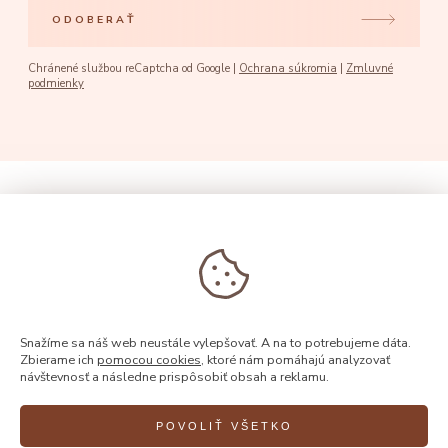
ODOBERAŤ
Chránené službou reCaptcha od Google |
Ochrana súkromia
|
Zmluvné
podmienky
Snažíme sa náš web neustále vylepšovať. A na to potrebujeme dáta.
Zbierame ich
pomocou cookies
, ktoré nám pomáhajú analyzovať
návštevnosť a následne prispôsobiť obsah a reklamu.
POVOLIŤ VŠETKO
© 2026, Rýdl