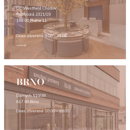
OC Westfield Chodov
Roztylská 2321/19
148 00 Praha 11
Dnes otvorené
9:00 - 21:00
BRNO
Dornych 510/38
617 00 Brno
Dnes otvorené
10:00 - 19:00