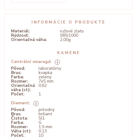
INFORMÁCIE O PRODUKTE
Materiál:
ružové zlato
Rýdzosť:
585/1000
Orientačná váha:
2,00g
KAMENE
Centrální smaragd:
Pôvod:
laboratórny
Brus:
kvapka
Farba:
zelený
Rozmer:
7x5 mm
Orientačná
0,62
váha (ct):
Počet:
1
Diamant:
Pôvod:
prírodný
Brus:
briliant
Čistota:
SI1
Farba:
G
Rozmer:
1,5 mm
Váha (ct):
0,13
Počet:
10