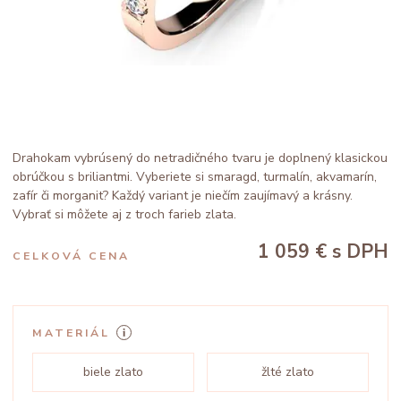
Drahokam vybrúsený do netradičného tvaru je doplnený klasickou
obrúčkou s briliantmi. Vyberiete si smaragd, turmalín, akvamarín,
zafír či morganit? Každý variant je niečím zaujímavý a krásny.
Vybrať si môžete aj z troch farieb zlata.
1 059 €
s DPH
CELKOVÁ CENA
MATERIÁL
biele zlato
žlté zlato