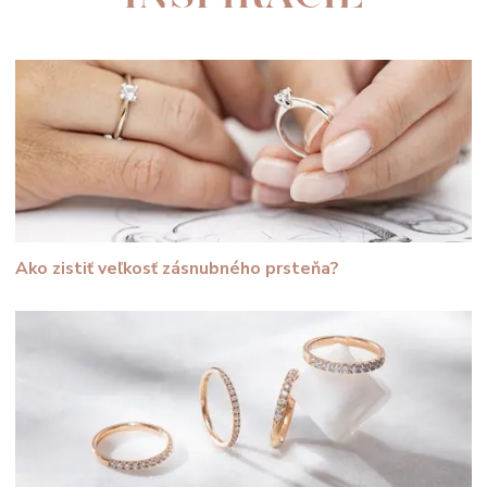
Ako zistiť veľkosť zásnubného prsteňa?