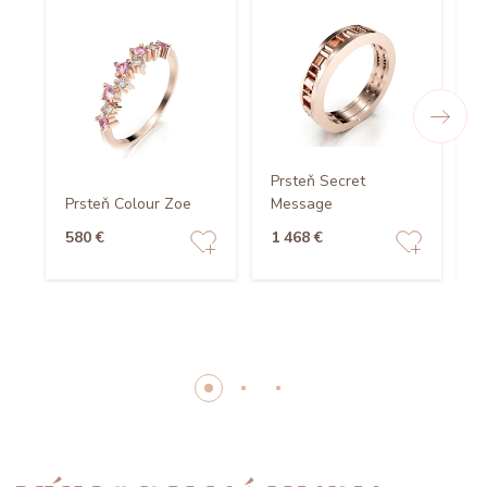
Prsteň Secret
Prsteň Colour Zoe
Message
P
580 €
1 468 €
1