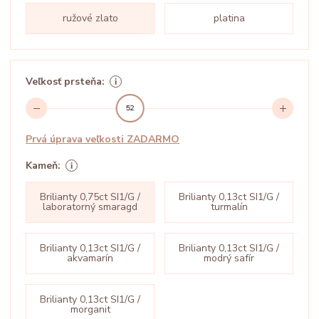
ružové zlato
platina
Veľkosť prsteňa:
52
Prvá úprava veľkosti ZADARMO
Kameň:
Brilianty 0,75ct SI1/G /
Brilianty 0,13ct SI1/G /
laboratorný smaragd
turmalín
Brilianty 0,13ct SI1/G /
Brilianty 0,13ct SI1/G /
akvamarín
modrý safír
Brilianty 0,13ct SI1/G /
morganit