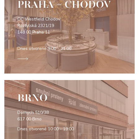
PRAHA - CHODOV
OC Westfield Chodov
Roztylská 2321/19
148 00 Praha 11
Dnes otvorené
9:00 - 21:00
BRNO
Dornych 510/38
617 00 Brno
Dnes otvorené
10:00 - 19:00