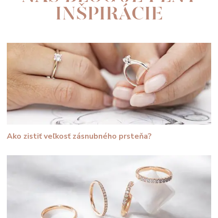
INŠPIRÁCIE
Ako zistiť veľkosť zásnubného prsteňa?