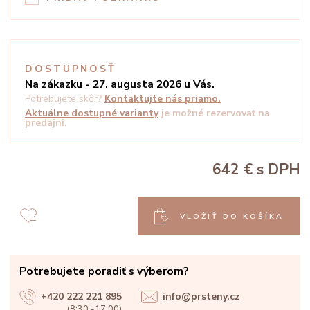
DOSTUPNOSŤ
Na zákazku - 27. augusta 2026 u Vás.
Potrebujete skôr?
Kontaktujte nás priamo.
Aktuálne dostupné varianty
je možné rezervovať na
predajni.
642 €
s DPH
VLOŽIŤ DO KOŠÍKA
Potrebujete poradiť s výberom?
+420 222 221 895
info@prsteny.cz
(8:30 -17:00)