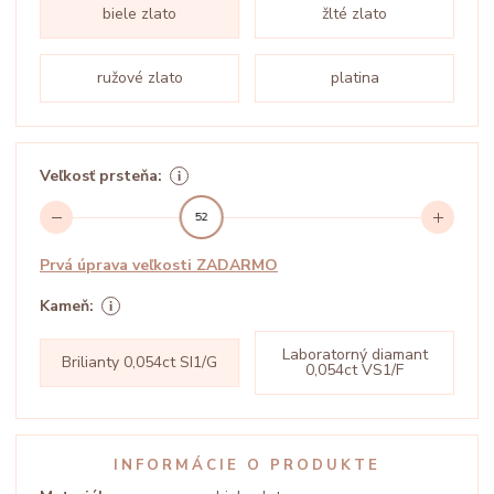
biele zlato
žlté zlato
ružové zlato
platina
Veľkosť prsteňa:
52
Prvá úprava veľkosti ZADARMO
Kameň:
Laboratorný diamant
Brilianty 0,054ct SI1/G
0,054ct VS1/F
INFORMÁCIE O PRODUKTE