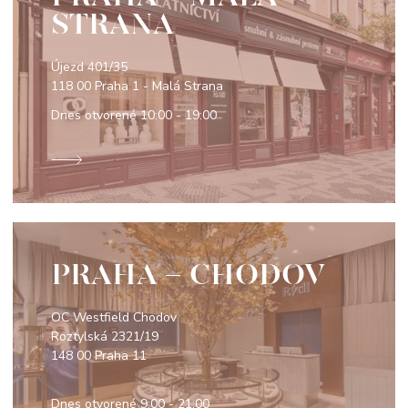
STRANA
Újezd 401/35
118 00 Praha 1 - Malá Strana
Dnes otvorené
10:00 - 19:00
PRAHA - CHODOV
OC Westfield Chodov
Roztylská 2321/19
148 00 Praha 11
Dnes otvorené
9:00 - 21:00