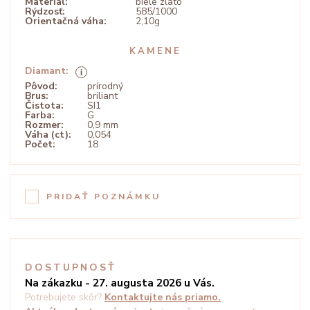
Materiál:
biele zlato
Rýdzosť:
585/1000
Orientačná váha:
2,10g
KAMENE
Diamant:
Pôvod:
prírodný
Brus:
briliant
Čistota:
SI1
Farba:
G
Rozmer:
0,9 mm
Váha (ct):
0,054
Počet:
18
PRIDAŤ POZNÁMKU
DOSTUPNOSŤ
Na zákazku - 27. augusta 2026 u Vás.
Potrebujete skôr?
Kontaktujte nás priamo.