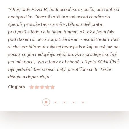
“Ahoj, tady Pavel B, hodnocení moc nepíšu, ale tohle si
neodpustím. Obecně totiž hrozně nerad chodím do
šperků, protože tam na mě vytáhnou dvě plata
prstýnků a jedou a ja řikam hmmm, ok, ok a jsem fakt
pod tlakem si něco koupit, že se ani nesoustředim. Pak
si chci prohlídnout nějakej levnej a koukaj na mě jak na
socku, co jim nedopřeju větší provizi z prodeje (možná
jen můj pocit). No a tady v obchodě u Rýdla KONEČNĚ
fajn jednání, bez stresu, milý, prvotřídní chill. Takže
děkuju a doporučuju.”
Cinginfo