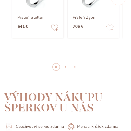
Prsteň Stellar
Prsteň Zyon
P
641 €
706 €
7
VÝHODY NÁKUPU
ŠPERKOV U NÁS
Celoživotný servis zdarma
Meriaci krúžok zdarma