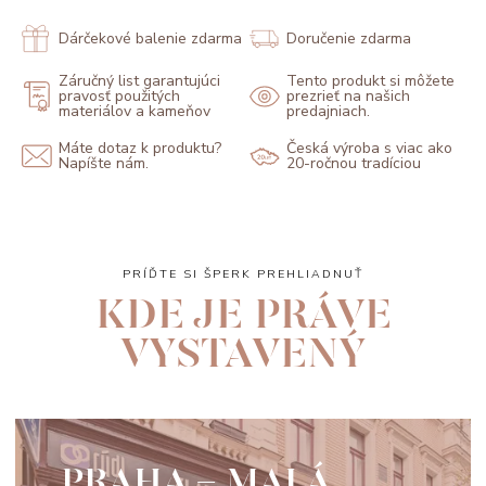
Dárčekové balenie zdarma
Doručenie zdarma
Záručný list garantujúci
Tento produkt si môžete
pravosť použitých
prezrieť na našich
materiálov a kameňov
predajniach.
Máte dotaz k produktu?
Česká výroba s viac ako
Napíšte nám.
20-ročnou tradíciou
PRÍĎTE SI ŠPERK PREHLIADNUŤ
KDE JE PRÁVE
VYSTAVENÝ
PRAHA - MALÁ