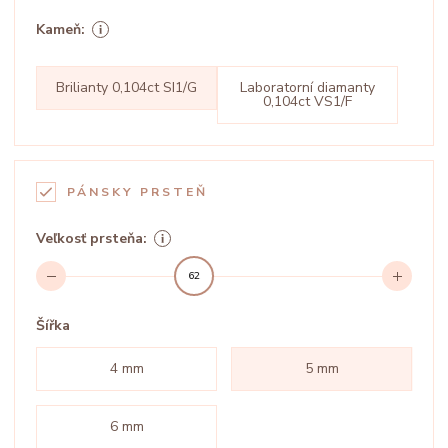
Kameň:
Brilianty 0,104ct SI1/G
Laboratorní diamanty
0,104ct VS1/F
PÁNSKY PRSTEŇ
Veľkosť prsteňa:
62
Šířka
4 mm
5 mm
6 mm