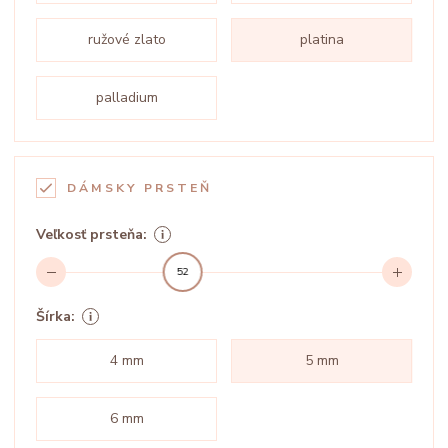
ružové zlato
platina
palladium
DÁMSKY PRSTEŇ
Veľkosť prsteňa:
52
Šírka:
4 mm
5 mm
6 mm