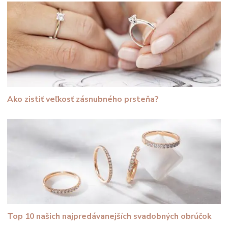
Ako zistiť veľkosť zásnubného prsteňa?
Top 10 našich najpredávanejších svadobných obrúčok