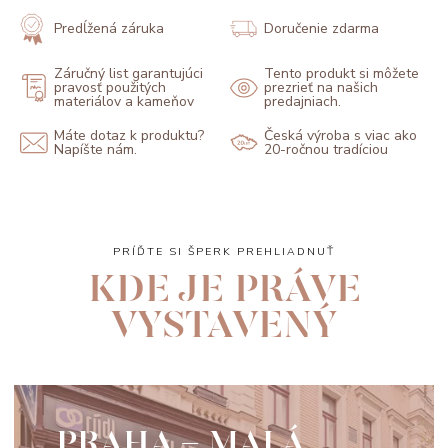
Predĺžená záruka
Doručenie zdarma
Záručný list garantujúci
Tento produkt si môžete
pravosť použitých
prezrieť na našich
materiálov a kameňov
predajniach.
Máte dotaz k produktu?
Česká výroba s viac ako
Napíšte nám.
20-ročnou tradíciou
PRÍĎTE SI ŠPERK PREHLIADNUŤ
KDE JE PRÁVE
VYSTAVENÝ
PRAHA - MALÁ