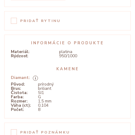
PRIDAŤ RYTINU
INFORMÁCIE O PRODUKTE
Materiál:
platina
Rýdzosť:
950/1000
KAMENE
Diamant:
Pôvod:
prírodný
Brus:
briliant
Čistota:
SI1
Farba:
G
Rozmer:
1,5 mm
Váha (ct):
0,104
Počet:
8
PRIDAŤ POZNÁMKU