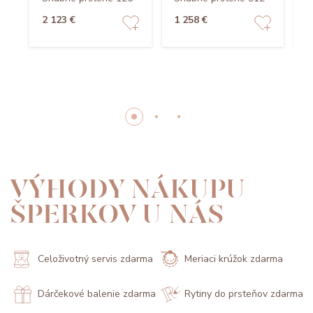
2 123 €
1 258 €
1
VÝHODY NÁKUPU
ŠPERKOV U NÁS
Celoživotný servis zdarma
Meriaci krúžok zdarma
Dárčekové balenie zdarma
Rytiny do prsteňov zdarma