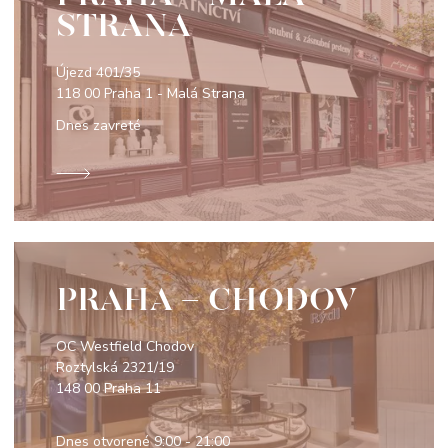
STRANA
Újezd 401/35
118 00 Praha 1 - Malá Strana
Dnes zavreté
PRAHA - CHODOV
OC Westfield Chodov
Roztylská 2321/19
148 00 Praha 11
Dnes otvorené
9:00 - 21:00