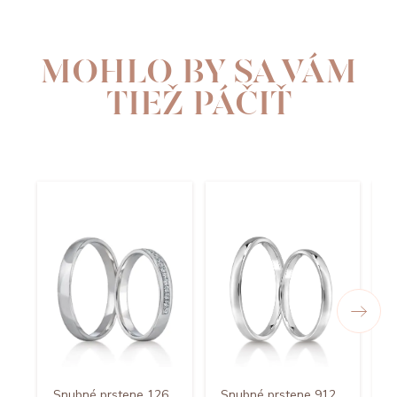
MOHLO BY SA VÁM
TIEŽ PÁČIŤ
Snubné prstene 126
Snubné prstene 912
S