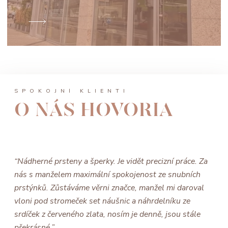
SPOKOJNÍ KLIENTI
O NÁS HOVORIA
“Nádherné prsteny a šperky. Je vidět precizní práce. Za
nás s manželem maximální spokojenost ze snubních
prstýnků. Zůstáváme věrni značce, manžel mi daroval
vloni pod stromeček set náušnic a náhrdelníku ze
srdíček z červeného zlata, nosím je denně, jsou stále
překrásné.”