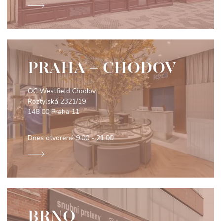
PRAHA - CHODOV
OC Westfield Chodov
Roztylská 2321/19
148 00 Praha 11
Dnes otvorené
9:00 - 21:00
BRNO