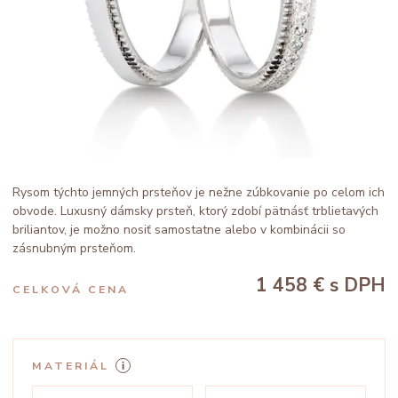
Rysom týchto jemných prsteňov je nežne zúbkovanie po celom ich
obvode. Luxusný dámsky prsteň, ktorý zdobí pätnásť trblietavých
briliantov, je možno nosiť samostatne alebo v kombinácii so
zásnubným prsteňom.
1 458 €
s DPH
CELKOVÁ CENA
MATERIÁL