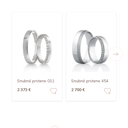
Snubné prstene 011
Snubné prstene 454
S
2 373 €
2 700 €
1