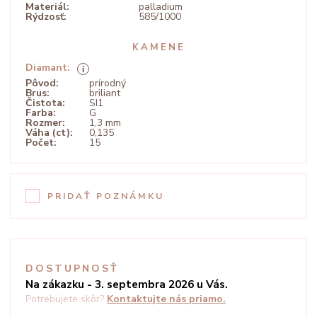
Materiál:
palladium
Rýdzosť:
585/1000
KAMENE
Diamant:
Pôvod:
prírodný
Brus:
briliant
Čistota:
SI1
Farba:
G
Rozmer:
1,3 mm
Váha (ct):
0,135
Počet:
15
PRIDAŤ POZNÁMKU
DOSTUPNOSŤ
Na zákazku - 3. septembra 2026 u Vás.
Potrebujete skôr?
Kontaktujte nás priamo.