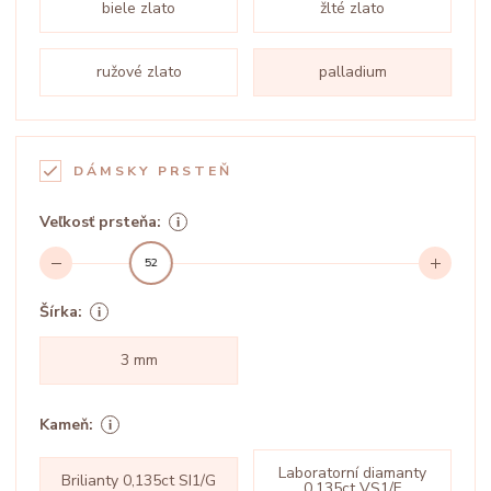
biele zlato
žlté zlato
ružové zlato
palladium
DÁMSKY PRSTEŇ
Veľkosť prsteňa:
52
Šírka:
3 mm
Kameň:
Laboratorní diamanty
Brilianty 0,135ct SI1/G
0,135ct VS1/F