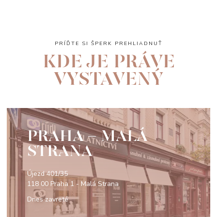
PRÍĎTE SI ŠPERK PREHLIADNUŤ
KDE JE PRÁVE
VYSTAVENÝ
PRAHA - MALÁ
STRANA
Újezd 401/35
118 00 Praha 1 - Malá Strana
Dnes zavreté