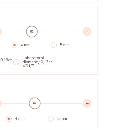
52
4 mm
5 mm
Laboratorní
 0,13ct
diamanty 0,13ct
VS1/F
62
4 mm
5 mm