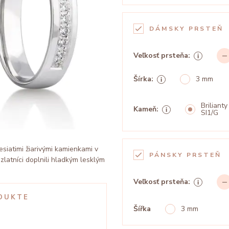
DÁMSKY PRSTEŇ
Veľkosť prsteňa:
Šírka:
3 mm
Brilianty
Kameň:
SI1/G
siatimi žiarivými kamienkami v
PÁNSKY PRSTEŇ
zlatníci doplnili hladkým lesklým
Veľkosť prsteňa:
DUKTE
Šířka
3 mm