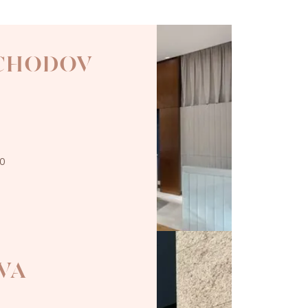
 CHODOV
00
VA