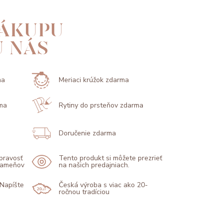
ÁKUPU
U NÁS
ma
Meriaci krúžok zdarma
ma
Rytiny do prsteňov zdarma
Doručenie zdarma
 pravosť
Tento produkt si môžete prezrieť
 kameňov
na našich predajniach.
 Napíšte
Česká výroba s viac ako 20-
ročnou tradíciou