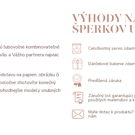
VÝHODY N
ŠPERKOV 
sú ľubovoľne kombinovateľné
Celoživotný servis zdar
l Vás a Vášho partnera najviac
Dárčekové balenie zdar
dstavu na papieri, obrázku či
Predĺžená záruka
 spoločne zhotovíte konečný
jvhodnejšie modely snubných
Záručný list garantujúci
použitých materiálov a
Máte dotaz k produktu?
nám.