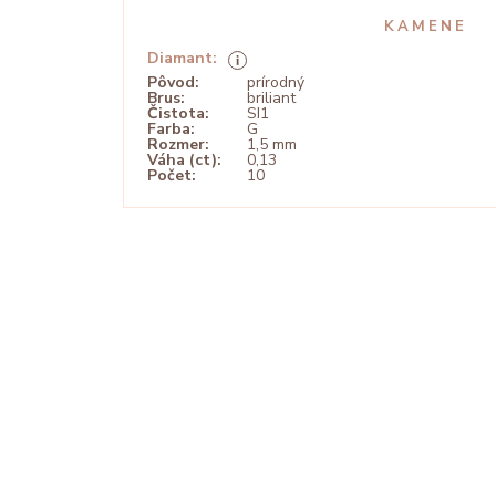
KAMENE
Diamant:
Pôvod:
prírodný
Brus:
briliant
Čistota:
SI1
Farba:
G
Rozmer:
1,5 mm
Váha (ct):
0,13
Počet:
10