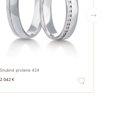
Snubné prstene 424
Snubné prst
2 042 €
1 797 €