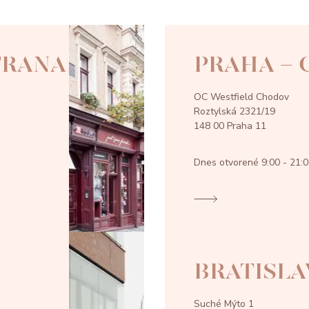
TRANA
PRAHA -
OC Westfield Chodov
Roztylská 2321/19
148 00 Praha 11
Dnes otvorené
9:00 - 21:
BRATISLA
Suché Mýto 1