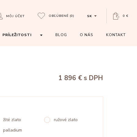
OBĽÚBENÉ
(0)
0 €
MÔJ ÚČET
SK
PRÍLEŽITOSTI
BLOG
O NÁS
KONTAKT
1 896 €
s DPH
žlté zlato
ružové zlato
palladium