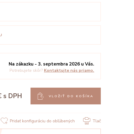
U
Na zákazku - 3. septembra 2026 u Vás.
Potrebujete skôr?
Kontaktujte nás priamo.
€
s DPH
VLOŽIŤ DO KOŠÍKA
Pridať konfiguráciu do obľúbených
Tlač