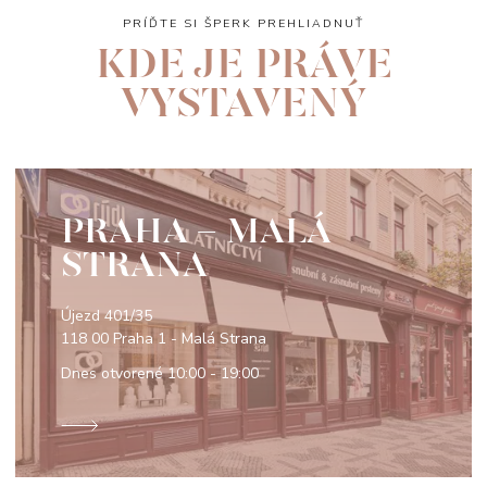
PRÍĎTE SI ŠPERK PREHLIADNUŤ
KDE JE PRÁVE
VYSTAVENÝ
PRAHA - MALÁ
STRANA
Újezd 401/35
118 00 Praha 1 - Malá Strana
Dnes otvorené
10:00 - 19:00