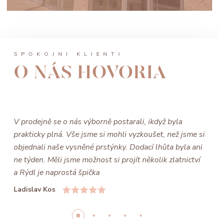
SPOKOJNÍ KLIENTI
O NÁS HOVORIA
V prodejně se o nás výborně postarali, ikdyž byla
prakticky plná. Vše jsme si mohli vyzkoušet, než jsme si
objednali naše vysněné prstýnky. Dodací lhůta byla ani
ne týden. Měli jsme možnost si projít několik zlatnictví
a Rýdl je naprostá špička
Ladislav Kos