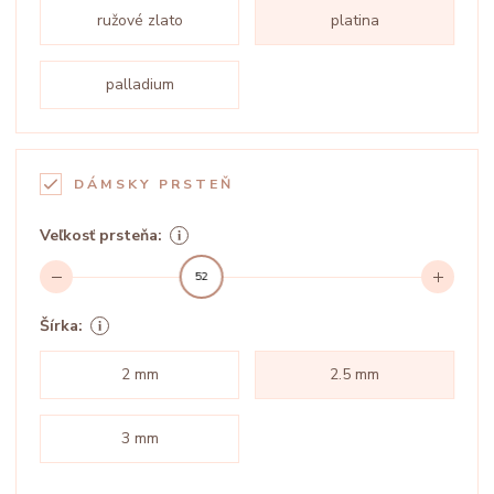
ružové zlato
platina
palladium
DÁMSKY PRSTEŇ
Veľkosť prsteňa:
52
Šírka:
2 mm
2.5 mm
3 mm