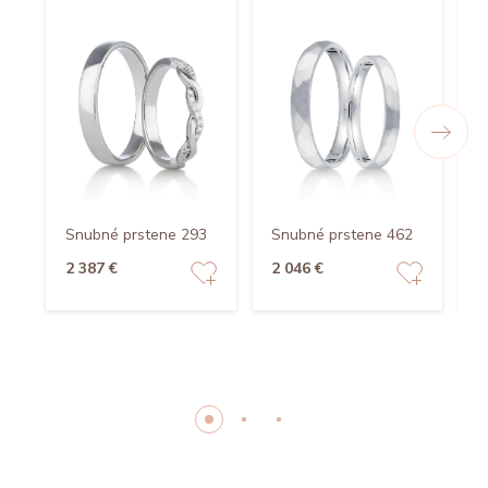
Snubné prstene 293
Snubné prstene 462
S
2 387 €
2 046 €
5