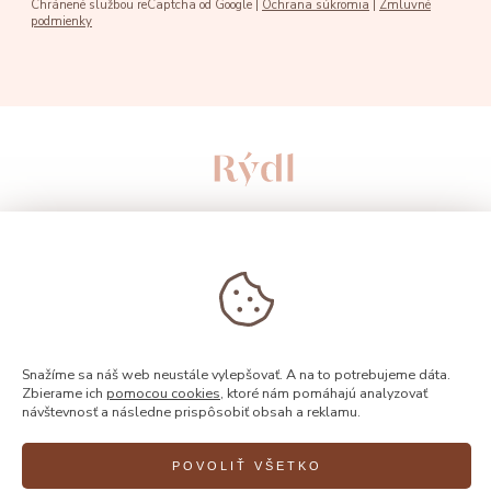
Chránené službou reCaptcha od Google |
Ochrana súkromia
|
Zmluvné
podmienky
Snažíme sa náš web neustále vylepšovať. A na to potrebujeme dáta.
Zbierame ich
pomocou cookies
, ktoré nám pomáhajú analyzovať
návštevnosť a následne prispôsobiť obsah a reklamu.
© 2026, Rýdl
POVOLIŤ VŠETKO