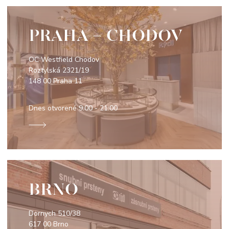
PRAHA - CHODOV
OC Westfield Chodov
Roztylská 2321/19
148 00 Praha 11
Dnes otvorené
9:00 - 21:00
BRNO
Dornych 510/38
617 00 Brno