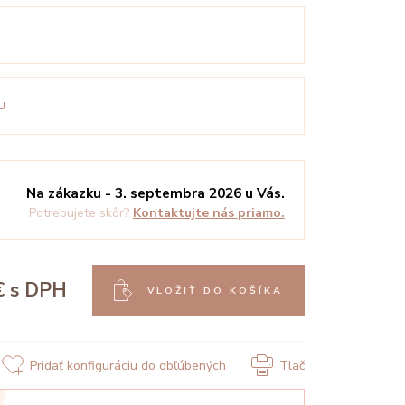
U
Na zákazku - 3. septembra 2026 u Vás.
Potrebujete skôr?
Kontaktujte nás priamo.
€
s DPH
VLOŽIŤ DO KOŠÍKA
Pridať konfiguráciu do obľúbených
Tlač