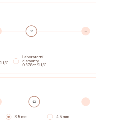
52
Laboratorní
diamanty
SI1/G
0,378ct SI1/G
62
3.5 mm
4.5 mm