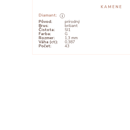
KAMENE
Diamant:
Pôvod:
prírodný
Brus:
briliant
Čistota:
SI1
Farba:
G
Rozmer:
1,3 mm
Váha (ct):
0,387
Počet:
43