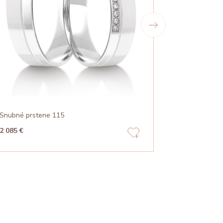
Snubné prstene 115
Snubné prst
2 085 €
1 919 €