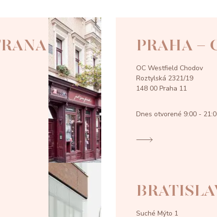
TRANA
PRAHA -
OC Westfield Chodov
Roztylská 2321/19
148 00 Praha 11
Dnes otvorené
9:00 - 21:
BRATISLA
Suché Mýto 1