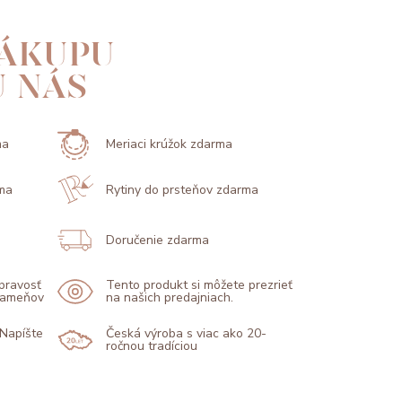
ÁKUPU
U NÁS
ma
Meriaci krúžok zdarma
ma
Rytiny do prsteňov zdarma
Doručenie zdarma
 pravosť
Tento produkt si môžete prezrieť
 kameňov
na našich predajniach.
 Napíšte
Česká výroba s viac ako 20-
ročnou tradíciou