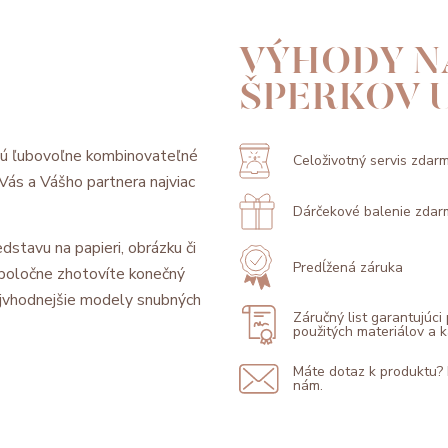
VÝHODY N
ŠPERKOV 
sú ľubovoľne kombinovateľné
Celoživotný servis zdar
l Vás a Vášho partnera najviac
Dárčekové balenie zdar
dstavu na papieri, obrázku či
Predĺžená záruka
 spoločne zhotovíte konečný
jvhodnejšie modely snubných
Záručný list garantujúci
použitých materiálov a
Máte dotaz k produktu?
nám.