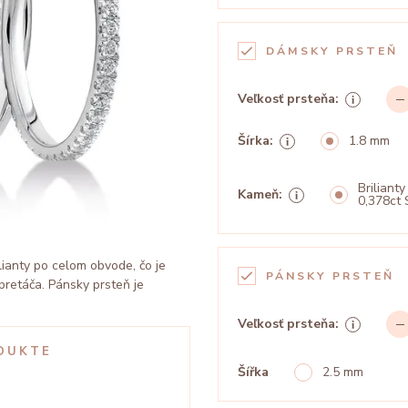
DÁMSKY PRSTEŇ
Veľkosť prsteňa:
Šírka:
1.8 mm
Brilianty
Kameň:
0,378ct 
lianty po celom obvode, čo je
PÁNSKY PRSTEŇ
 pretáča. Pánsky prsteň je
Veľkosť prsteňa:
DUKTE
Šířka
2.5 mm