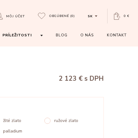
OBĽÚBENÉ
(0)
0 €
MÔJ ÚČET
SK
PRÍLEŽITOSTI
BLOG
O NÁS
KONTAKT
2 123 €
s DPH
žlté zlato
ružové zlato
palladium