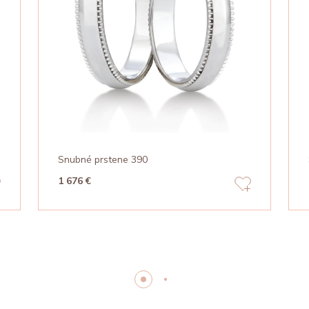
Snubné prstene 390
1 676 €