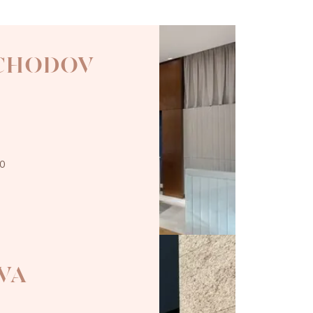
 CHODOV
00
VA