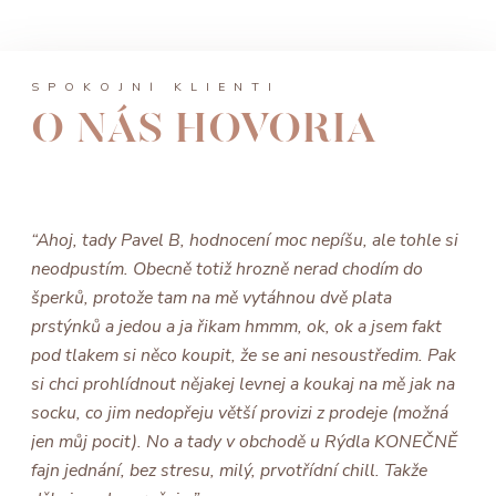
SPOKOJNÍ KLIENTI
O NÁS HOVORIA
“Ahoj, tady Pavel B, hodnocení moc nepíšu, ale tohle si
neodpustím. Obecně totiž hrozně nerad chodím do
šperků, protože tam na mě vytáhnou dvě plata
prstýnků a jedou a ja řikam hmmm, ok, ok a jsem fakt
pod tlakem si něco koupit, že se ani nesoustředim. Pak
si chci prohlídnout nějakej levnej a koukaj na mě jak na
socku, co jim nedopřeju větší provizi z prodeje (možná
jen můj pocit). No a tady v obchodě u Rýdla KONEČNĚ
fajn jednání, bez stresu, milý, prvotřídní chill. Takže