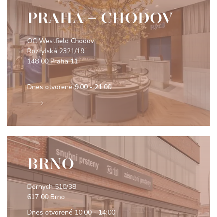
PRAHA - CHODOV
OC Westfield Chodov
Roztylská 2321/19
148 00 Praha 11
Dnes otvorené
9:00 - 21:00
BRNO
Dornych 510/38
617 00 Brno
Dnes otvorené
10:00 - 14:00