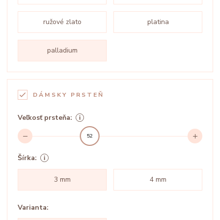
ružové zlato
platina
palladium
DÁMSKY PRSTEŇ
Veľkosť prsteňa:
52
Šírka:
3 mm
4 mm
Varianta: