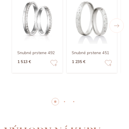
Snubné prstene 492
Snubné prstene 451
S
1 513 €
1 235 €
1