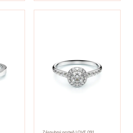
Zásnubný prsteň LOVE 091