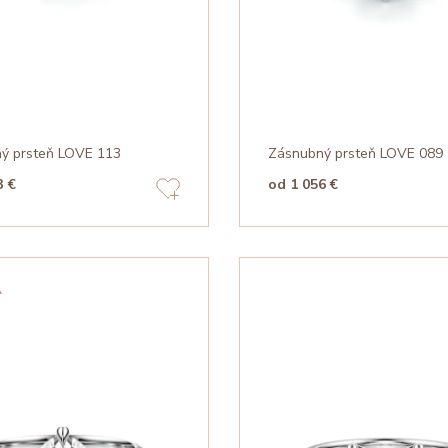
ý prsteň LOVE 113
Zásnubný prsteň LOVE 089
3 €
od 1 056 €
A