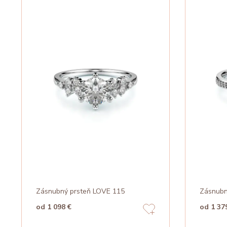
Zásnubný prsteň LOVE 115
Zásnubn
od 1 098 €
od 1 37