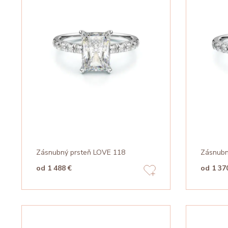
Zásnubný prsteň LOVE 118
Zásnubn
od 1 488 €
od 1 37