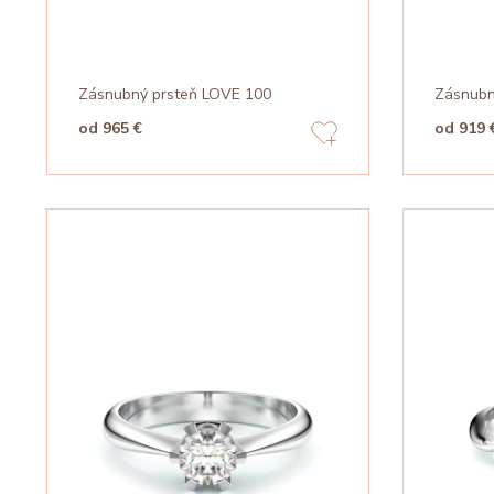
Zásnubný prsteň LOVE 100
Zásnubn
od 965 €
od 919 