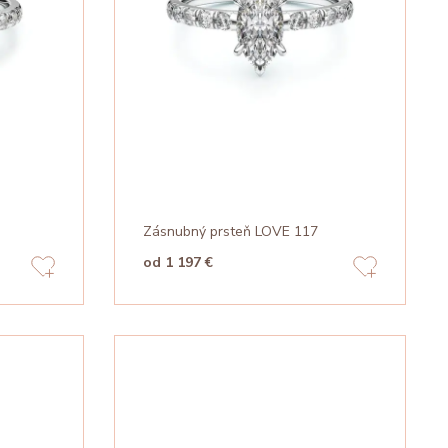
Zásnubný prsteň LOVE 117
od 1 197 €