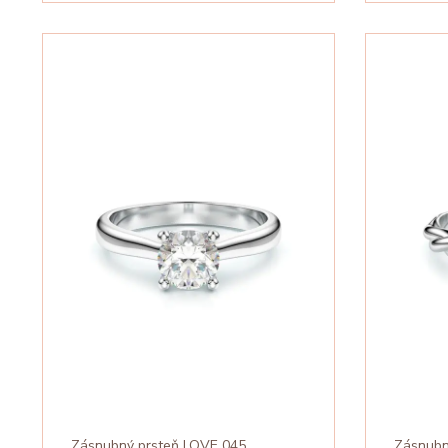
Zásnubný prsteň LOVE 045
Zásnubn