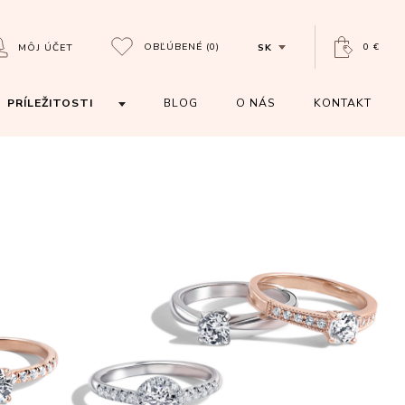
OBĽÚBENÉ
(0)
0 €
MÔJ ÚČET
SK
PRÍLEŽITOSTI
BLOG
O NÁS
KONTAKT