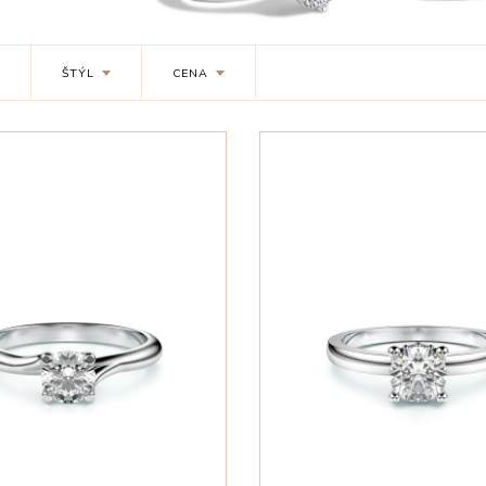
ŠTÝL
CENA