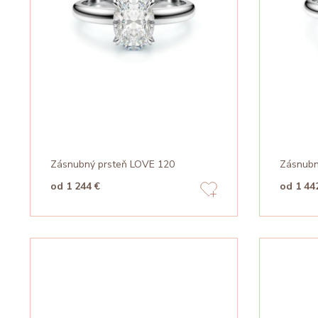
Zásnubný prsteň LOVE 120
Zásnubn
od 1 244 €
od 1 44