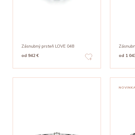
Zásnubný prsteň LOVE 048
Zásnubn
od 942 €
od 1 04
NOVINK