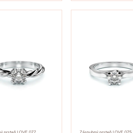
ý prsteň LOVE 077
Zásnubný prsteň LOVE 075