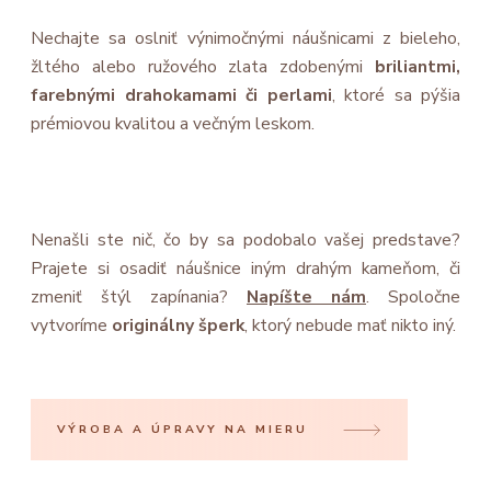
Nechajte sa oslniť výnimočnými náušnicami z bieleho,
žltého alebo ružového zlata zdobenými
briliantmi,
farebnými drahokamami či perlami
, ktoré sa pýšia
prémiovou kvalitou a večným leskom.
Nenašli ste nič, čo by sa podobalo vašej predstave?
Prajete si osadiť náušnice iným drahým kameňom, či
zmeniť štýl zapínania?
Napíšte nám
. Spoločne
vytvoríme
originálny šperk
, ktorý nebude mať nikto iný.
VÝROBA A ÚPRAVY NA MIERU