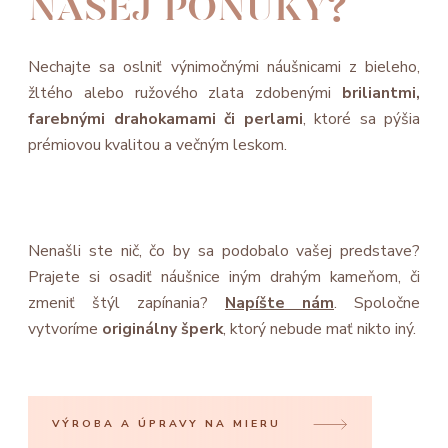
NAŠEJ PONUKY?
Nechajte sa oslniť výnimočnými náušnicami z bieleho,
žltého alebo ružového zlata zdobenými
briliantmi,
farebnými drahokamami či perlami
, ktoré sa pýšia
prémiovou kvalitou a večným leskom.
Nenašli ste nič, čo by sa podobalo vašej predstave?
Prajete si osadiť náušnice iným drahým kameňom, či
zmeniť štýl zapínania?
Napíšte nám
. Spoločne
vytvoríme
originálny šperk
, ktorý nebude mať nikto iný.
VÝROBA A ÚPRAVY NA MIERU