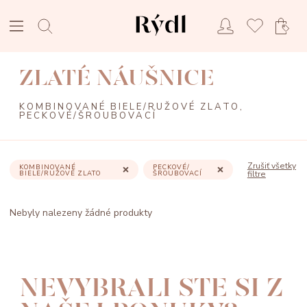
ZLATÉ NÁUŠNICE
KOMBINOVANÉ BIELE/RUŽOVÉ ZLATO,
PECKOVÉ/ŠROUBOVACÍ
Zrušiť všetky
KOMBINOVANÉ
PECKOVÉ/
BIELE/RUŽOVÉ ZLATO
ŠROUBOVACÍ
filtre
Nebyly nalezeny žádné produkty
NEVYBRALI STE SI Z