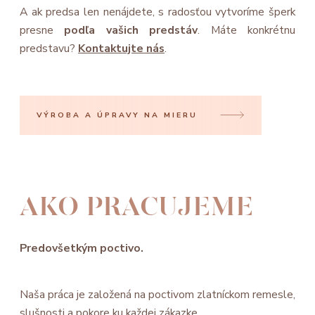
A ak predsa len nenájdete, s radosťou vytvoríme šperk
presne
podľa vašich predstáv
. Máte konkrétnu
predstavu?
Kontaktujte nás
.
VÝROBA A ÚPRAVY NA MIERU
AKO PRACUJEME
Predovšetkým poctivo.
Naša práca je založená na poctivom zlatníckom remesle,
slušnosti a pokore ku každej zákazke.