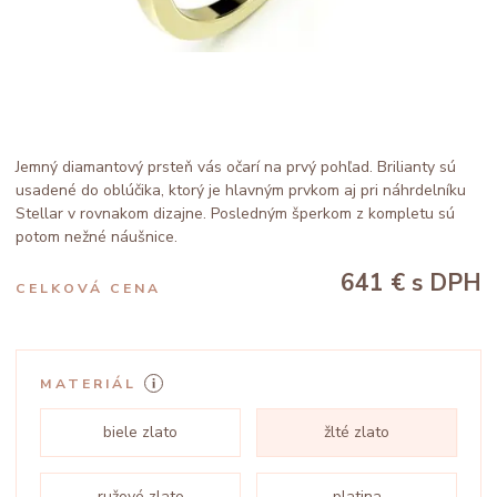
Jemný diamantový prsteň vás očarí na prvý pohľad. Brilianty sú
usadené do oblúčika, ktorý je hlavným prvkom aj pri náhrdelníku
Stellar v rovnakom dizajne. Posledným šperkom z kompletu sú
potom nežné náušnice.
641 €
s DPH
CELKOVÁ CENA
MATERIÁL
biele zlato
žlté zlato
ružové zlato
platina