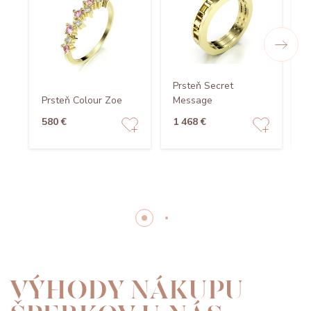
Prsteň Secret
Prsteň Colour Zoe
Message
P
580 €
1 468 €
1
VÝHODY NÁKUPU