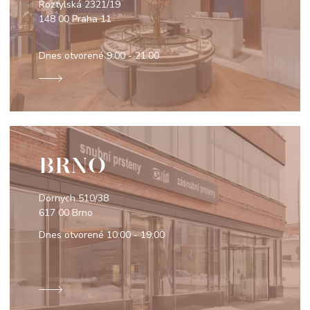
Roztylská 2321/19
148 00 Praha 11
Dnes otvorené
9:00 - 21:00
BRNO
Dornych 510/38
617 00 Brno
Dnes otvorené
10:00 - 19:00