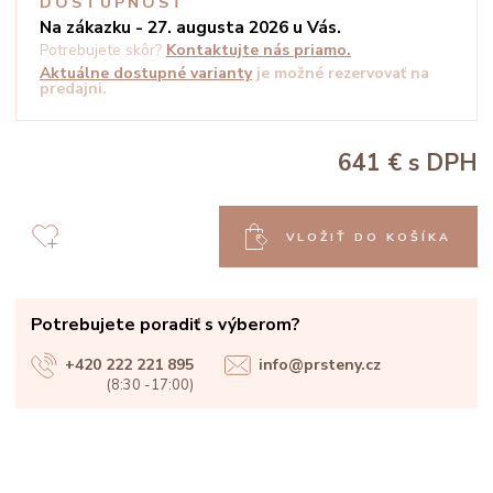
DOSTUPNOSŤ
Na zákazku - 27. augusta 2026 u Vás.
Potrebujete skôr?
Kontaktujte nás priamo.
Aktuálne dostupné varianty
je možné rezervovať na
predajni.
641 €
s DPH
VLOŽIŤ DO KOŠÍKA
Potrebujete poradiť s výberom?
+420 222 221 895
info@prsteny.cz
(8:30 -17:00)