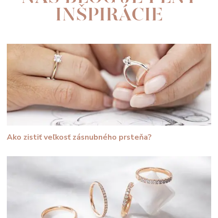
INŠPIRÁCIE
Ako zistiť veľkosť zásnubného prsteňa?