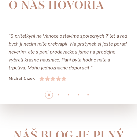
O NÁS HOVORIA
“S pritelkyni na Vanoce oslavime spolecnych 7 let a rad
bych ji necim mile prekvapil. Na prstynek si jeste porad
neverim, ale s pani prodavackou jsme na prodejne
vybrali krasne nausnice. Pani byla hodne mila a
trpeliva. Mohu jednoznacne doporucit.”
Michal Cizek
NÁŠ BLOG JE PLNÝ