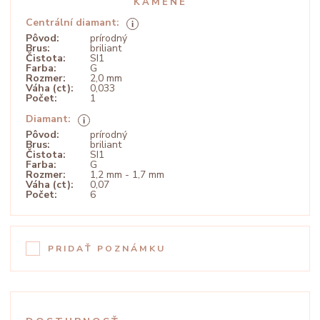
KAMENE
Centrální diamant:
Pôvod:
prírodný
Brus:
briliant
Čistota:
SI1
Farba:
G
Rozmer:
2,0 mm
Váha (ct):
0,033
Počet:
1
Diamant:
Pôvod:
prírodný
Brus:
briliant
Čistota:
SI1
Farba:
G
Rozmer:
1,2 mm - 1,7 mm
Váha (ct):
0,07
Počet:
6
PRIDAŤ POZNÁMKU