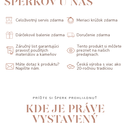
ŠPERKOV U NÁS
Celoživotný servis zdarma
Meriaci krúžok zdarma
Dárčekové balenie zdarma
Doručenie zdarma
Záručný list garantujúci
Tento produkt si môžete
pravosť použitých
prezrieť na našich
materiálov a kameňov
predajniach.
Máte dotaz k produktu?
Česká výroba s viac ako
Napíšte nám.
20-ročnou tradíciou
PRÍĎTE SI ŠPERK PREHLIADNUŤ
KDE JE PRÁVE
VYSTAVENÝ