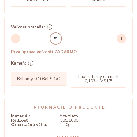
Veľkosť prsteňa:
52
Prvá úprava veľkosti ZADARMO
Kameň:
Laboratorný diamant
Brilianty 0,103ct SI1/G
0,103ct VS1/F
INFORMÁCIE O PRODUKTE
Materiál:
žlté zlato
Rýdzosť:
585/1000
Orientačná váha:
1,40g