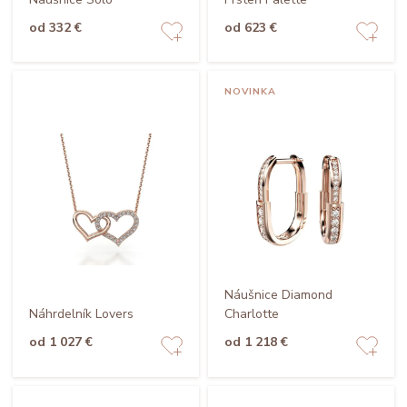
od 332 €
od 623 €
NOVINKA
Náušnice Diamond
Náhrdelník Lovers
Charlotte
od 1 027 €
od 1 218 €