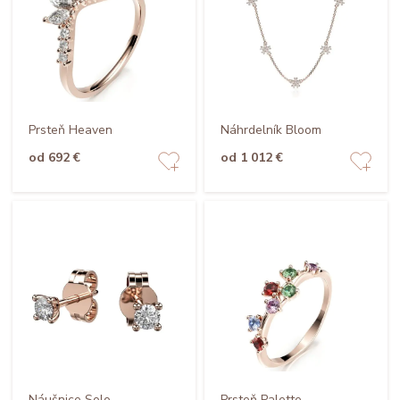
Prsteň Heaven
Náhrdelník Bloom
od 692 €
od 1 012 €
Náušnice Solo
Prsteň Palette