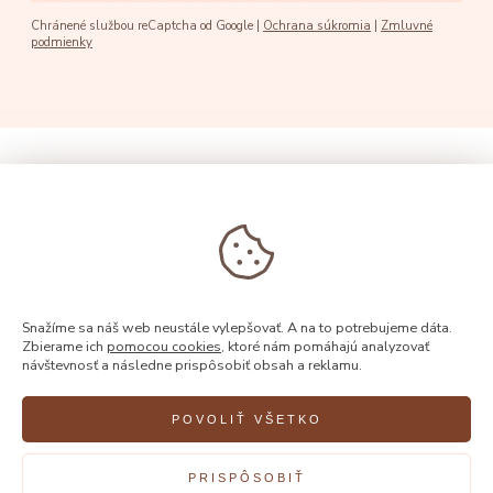
Chránené službou reCaptcha od Google |
Ochrana súkromia
|
Zmluvné
podmienky
Snažíme sa náš web neustále vylepšovať. A na to potrebujeme dáta.
Zbierame ich
pomocou cookies
, ktoré nám pomáhajú analyzovať
návštevnosť a následne prispôsobiť obsah a reklamu.
POVOLIŤ VŠETKO
© 2026, Rýdl
PRISPÔSOBIŤ