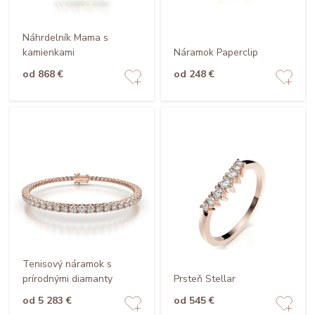
Náhrdelník Mama s
kamienkami
Náramok Paperclip
od 868 €
od 248 €
Tenisový náramok s
prírodnými diamanty
Prsteň Stellar
od 5 283 €
od 545 €