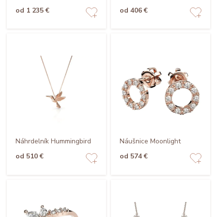
od 1 235 €
od 406 €
Náhrdelník Hummingbird
Náušnice Moonlight
od 510 €
od 574 €