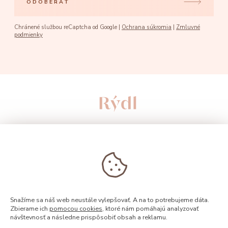
ODOBERAŤ
Chránené službou reCaptcha od Google |
Ochrana súkromia
|
Zmluvné
podmienky
Snažíme sa náš web neustále vylepšovať. A na to potrebujeme dáta.
Zbierame ich
pomocou cookies
, ktoré nám pomáhajú analyzovať
© 2026, Rýdl
návštevnosť a následne prispôsobiť obsah a reklamu.