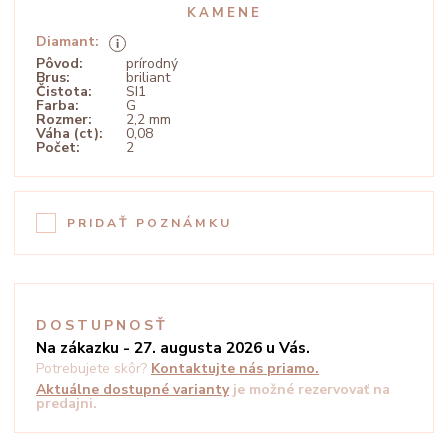
KAMENE
Diamant:
Pôvod:
prírodný
Brus:
briliant
Čistota:
SI1
Farba:
G
Rozmer:
2,2 mm
Váha (ct):
0,08
Počet:
2
PRIDAŤ POZNÁMKU
DOSTUPNOSŤ
Na zákazku - 27. augusta 2026 u Vás.
Potrebujete skôr?
Kontaktujte nás priamo.
Aktuálne dostupné varianty
je možné rezervovať na
predajni.