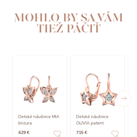
MOHLO BY SA VÁM
TIEŽ PÁČIŤ
Detské náušnice MIA
Detské náušnice
D
brizura
OLIVIA patent
p
629 €
715 €
5