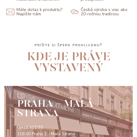
Máte dotaz k produktu?
Česká výroba s viac ako
Napíšte nám.
20-ročnou tradíciou
PRÍĎTE SI ŠPERK PREHLIADNUŤ
KDE JE PRÁVE
VYSTAVENÝ
PRAHA - MALÁ
STRANA
Újezd 401/35
118 00 Praha 1 - Malá Strana