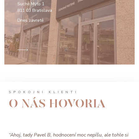
Suché Mýto 1
811 03 Bratislava
Dnes zavreté
SPOKOJNÍ KLIENTI
O NÁS HOVORIA
“Ahoj, tady Pavel B, hodnocení moc nepíšu, ale tohle si