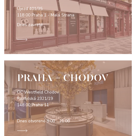
Újezd 401/35
118 00 Praha 1 - Malá Strana
Dnes zavreté
PRAHA - CHODOV
OC Westfield Chodov
Roztylská 2321/19
148 00 Praha 11
Dnes otvorené
9:00 - 21:00