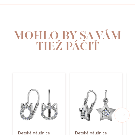
MOHLO BY SA VÁM
TIEŽ PÁČIŤ
Detské náušnice
Detské náušnice
D