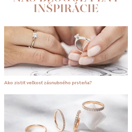
INŠPIRÁCIE
Ako zistiť veľkosť zásnubného prsteňa?