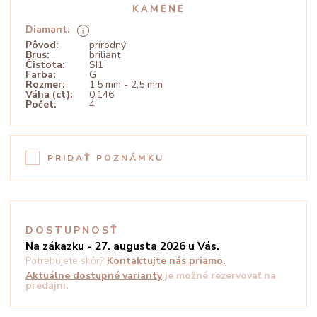
KAMENE
Diamant:
Pôvod:
prírodný
Brus:
briliant
Čistota:
SI1
Farba:
G
Rozmer:
1,5 mm - 2,5 mm
Váha (ct):
0,146
Počet:
4
PRIDAŤ POZNÁMKU
DOSTUPNOSŤ
Na zákazku - 27. augusta 2026 u Vás.
Potrebujete skôr?
Kontaktujte nás priamo.
Aktuálne dostupné varianty
je možné rezervovať na
predajni.