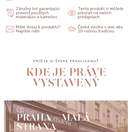
Záručný list garantujúci
Tento produkt si môžete
pravosť použitých
prezrieť na našich
materiálov a kameňov
predajniach.
Máte dotaz k produktu?
Česká výroba s viac ako
Napíšte nám.
20-ročnou tradíciou
PRÍĎTE SI ŠPERK PREHLIADNUŤ
KDE JE PRÁVE
VYSTAVENÝ
PRAHA - MALÁ
STRANA