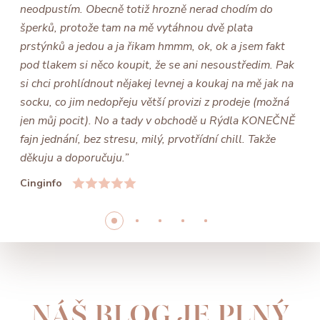
neodpustím. Obecně totiž hrozně nerad chodím do
šperků, protože tam na mě vytáhnou dvě plata
prstýnků a jedou a ja řikam hmmm, ok, ok a jsem fakt
pod tlakem si něco koupit, že se ani nesoustředim. Pak
si chci prohlídnout nějakej levnej a koukaj na mě jak na
socku, co jim nedopřeju větší provizi z prodeje (možná
jen můj pocit). No a tady v obchodě u Rýdla KONEČNĚ
fajn jednání, bez stresu, milý, prvotřídní chill. Takže
děkuju a doporučuju.”
Cinginfo
NÁŠ BLOG JE PLNÝ