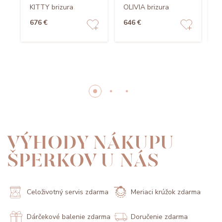
KITTY brizura
OLIVIA brizura
b
676 €
646 €
6
VÝHODY NÁKUPU
ŠPERKOV U NÁS
Celoživotný servis zdarma
Meriaci krúžok zdarma
Dárčekové balenie zdarma
Doručenie zdarma