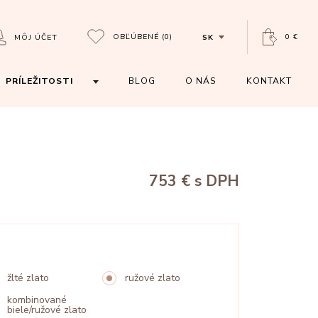
OBĽÚBENÉ
(0)
0 €
MÔJ ÚČET
SK
PRÍLEŽITOSTI
BLOG
O NÁS
KONTAKT
753 €
s DPH
žlté zlato
ružové zlato
kombinované
biele/ružové zlato