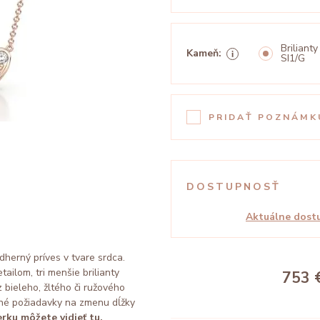
Brilianty
Kameň:
SI1/G
PRIDAŤ POZNÁMK
DOSTUPNOSŤ
Aktuálne dostu
dherný príves v tvare srdca.
ilom, tri menšie brilianty
753 
 bieleho, žltého či ružového
dné požiadavky na zmenu dĺžky
rku môžete vidieť tu.