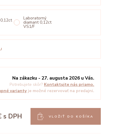
Laboratorný
 0,12ct
diamant 0,12ct
VS1/F
U
Na zákazku - 27. augusta 2026 u Vás.
Potrebujete skôr?
Kontaktujte nás priamo.
pné varianty
je možné rezervovať na predajni.
€
s DPH
VLOŽIŤ DO KOŠÍKA