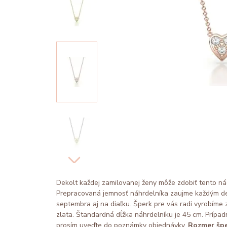
Dekolt každej zamilovanej ženy môže zdobiť tento ná
Prepracovaná jemnosť náhrdelníka zaujme každým deta
septembra aj na diaľku. Šperk pre vás radi vyrobíme z
zlata. Štandardná dĺžka náhrdelníku je 45 cm. Prípa
prosím uveďte do poznámky objednávky.
Rozmer špe