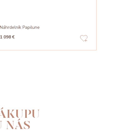
Náhrdelník Papilune
Náhrdelník F
1 098 €
568 €
ÁKUPU
U NÁS