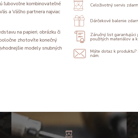
sú ľubovoľne kombinovateľné
Celoživotný servis zdar
l Vás a Vášho partnera najviac
Dárčekové balenie zdar
dstavu na papieri, obrázku či
Záručný list garantujúci
použitých materiálov a
 spoločne zhotovíte konečný
jvhodnejšie modely snubných
Máte dotaz k produktu?
nám.