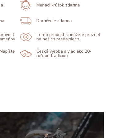
ma
Meriaci krúžok zdarma
ma
Doručenie zdarma
 pravosť
Tento produkt si môžete prezrieť
 kameňov
na našich predajniach.
 Napíšte
Česká výroba s viac ako 20-
ročnou tradíciou