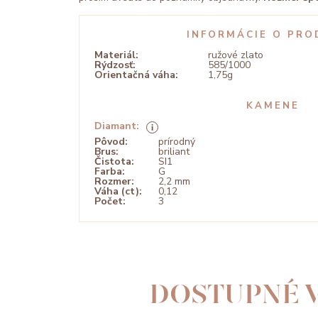
INFORMÁCIE O PRO
Materiál:
ružové zlato
Rýdzosť:
585/1000
Orientačná váha:
1,75g
KAMENE
Diamant:
Pôvod:
prírodný
Brus:
briliant
Čistota:
SI1
Farba:
G
Rozmer:
2,2 mm
Váha (ct):
0,12
Počet:
3
DOSTUPNÉ V