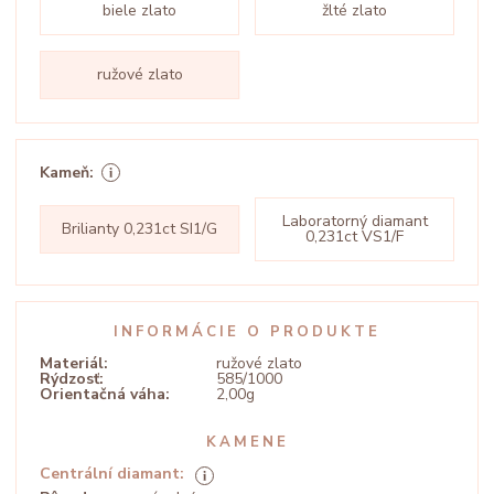
biele zlato
žlté zlato
ružové zlato
Kameň:
Laboratorný diamant
Brilianty 0,231ct SI1/G
0,231ct VS1/F
INFORMÁCIE O PRODUKTE
Materiál:
ružové zlato
Rýdzosť:
585/1000
Orientačná váha:
2,00g
KAMENE
Centrální diamant: