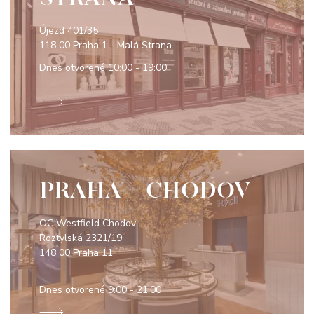
Újezd 401/35
118 00 Praha 1 - Malá Strana
Dnes otvorené
10:00 - 19:00
PRAHA - CHODOV
OC Westfield Chodov
Roztylská 2321/19
148 00 Praha 11
Dnes otvorené
9:00 - 21:00