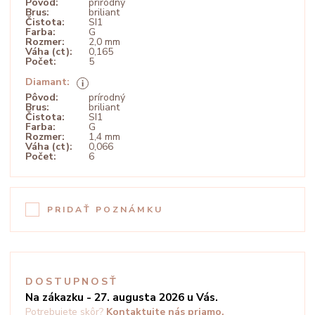
Pôvod:
prírodný
Brus:
briliant
Čistota:
SI1
Farba:
G
Rozmer:
2,0 mm
Váha (ct):
0,165
Počet:
5
Diamant:
Pôvod:
prírodný
Brus:
briliant
Čistota:
SI1
Farba:
G
Rozmer:
1,4 mm
Váha (ct):
0,066
Počet:
6
PRIDAŤ POZNÁMKU
DOSTUPNOSŤ
Na zákazku - 27. augusta 2026 u Vás.
Potrebujete skôr?
Kontaktujte nás priamo.