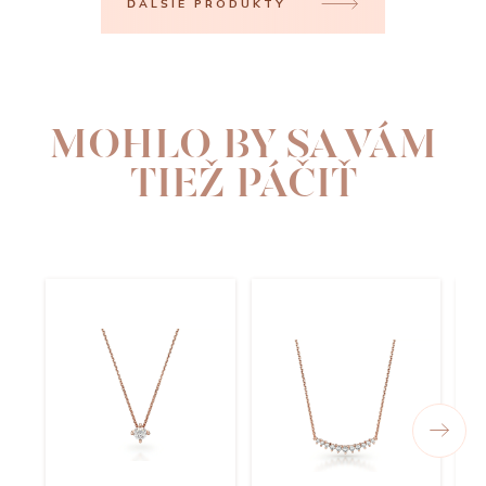
ĎALŠIE PRODUKTY
MOHLO BY SA VÁM
TIEŽ PÁČIŤ
N