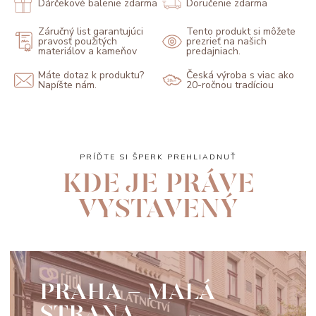
Dárčekové balenie zdarma
Doručenie zdarma
Záručný list garantujúci
Tento produkt si môžete
pravosť použitých
prezrieť na našich
materiálov a kameňov
predajniach.
Máte dotaz k produktu?
Česká výroba s viac ako
Napíšte nám.
20-ročnou tradíciou
PRÍĎTE SI ŠPERK PREHLIADNUŤ
KDE JE PRÁVE
VYSTAVENÝ
PRAHA - MALÁ
STRANA