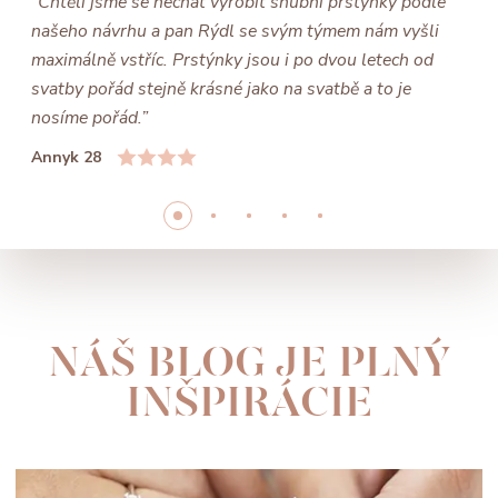
“Chtěli jsme se nechat vyrobit snubní prstýnky podle
našeho návrhu a pan Rýdl se svým týmem nám vyšli
maximálně vstříc. Prstýnky jsou i po dvou letech od
svatby pořád stejně krásné jako na svatbě a to je
nosíme pořád.”
Annyk 28
NÁŠ BLOG JE PLNÝ
INŠPIRÁCIE