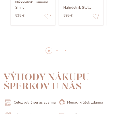
Náhrdelník Diamond
Shine
Náhrdelník Stellar
N
838 €
895 €
7
VÝHODY NÁKUPU
ŠPERKOV U NÁS
Celoživotný servis zdarma
Meriaci krúžok zdarma