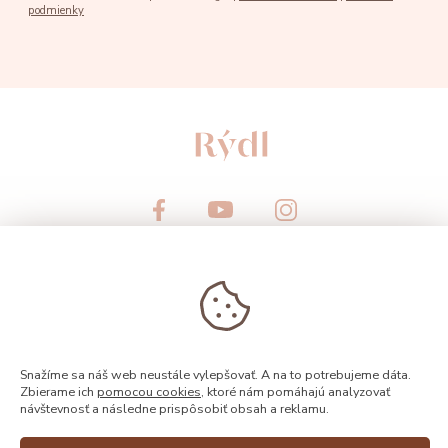
podmienky
© 2026, Rýdl
Snažíme sa náš web neustále vylepšovať. A na to potrebujeme dáta.
Zbierame ich
pomocou cookies
, ktoré nám pomáhajú analyzovať
návštevnosť a následne prispôsobiť obsah a reklamu.