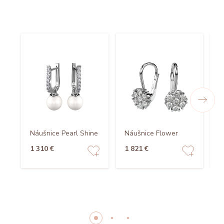
Náušnice Pearl Shine
Náušnice Flower
N
1 310 €
1 821 €
1