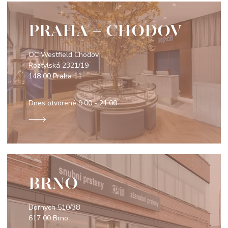
PRAHA - CHODOV
OC Westfield Chodov
Roztylská 2321/19
148 00 Praha 11
Dnes otvorené
9:00 - 21:00
BRNO
Dornych 510/38
617 00 Brno