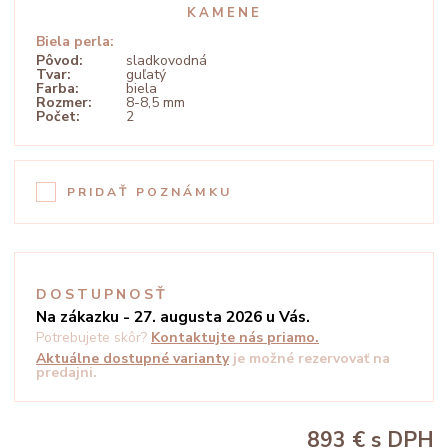
KAMENE
Biela perla:
Pôvod:
sladkovodná
Tvar:
guľatý
Farba:
biela
Rozmer:
8-8,5 mm
Počet:
2
PRIDAŤ POZNÁMKU
DOSTUPNOSŤ
Na zákazku - 27. augusta 2026 u Vás.
Potrebujete skôr?
Kontaktujte nás priamo.
Aktuálne dostupné varianty
je možné rezervovať na
predajni.
893 €
s DPH