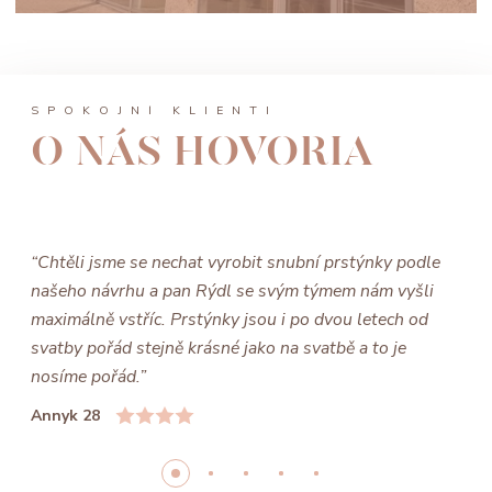
SPOKOJNÍ KLIENTI
O NÁS HOVORIA
“Chtěli jsme se nechat vyrobit snubní prstýnky podle
našeho návrhu a pan Rýdl se svým týmem nám vyšli
maximálně vstříc. Prstýnky jsou i po dvou letech od
svatby pořád stejně krásné jako na svatbě a to je
nosíme pořád.”
Annyk 28