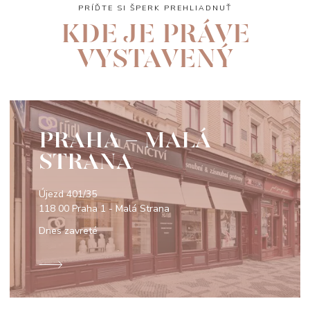
PRÍĎTE SI ŠPERK PREHLIADNUŤ
KDE JE PRÁVE
VYSTAVENÝ
PRAHA - MALÁ
STRANA
Újezd 401/35
118 00 Praha 1 - Malá Strana
Dnes zavreté