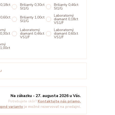
 0,18ct
Brilianty 0,30ct
Brilianty 0,46ct
SI1/G
SI1/G
Laboratorný
 0,60ct
Brilianty 1,00ct
diamant 0,18ct
SI1/G
VS1/F
orný
Laboratorný
Laboratorný
0,30ct
diamant 0,46ct
diamant 0,60ct
VS1/F
VS1/F
orný
1,00ct
U
Na zákazku - 27. augusta 2026 u Vás.
Potrebujete skôr?
Kontaktujte nás priamo.
pné varianty
je možné rezervovať na predajni.