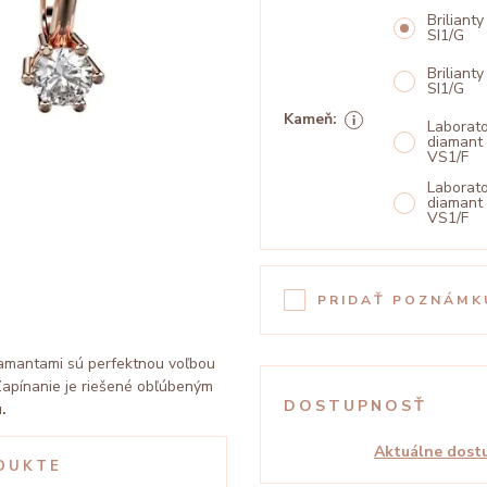
Brilianty
SI1/G
Brilianty
SI1/G
Kameň:
Laborat
diamant 
VS1/F
Laborat
diamant 
VS1/F
PRIDAŤ POZNÁMK
iamantami sú perfektnou voľbou
Zapínanie je riešené obľúbeným
DOSTUPNOSŤ
.
Aktuálne dostu
DUKTE