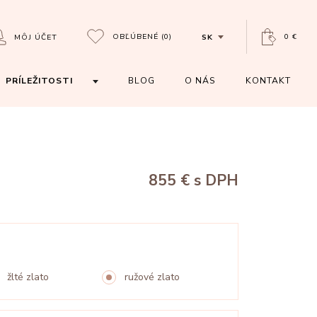
OBĽÚBENÉ
(0)
0 €
MÔJ ÚČET
SK
PRÍLEŽITOSTI
BLOG
O NÁS
KONTAKT
855 €
s DPH
žlté zlato
ružové zlato