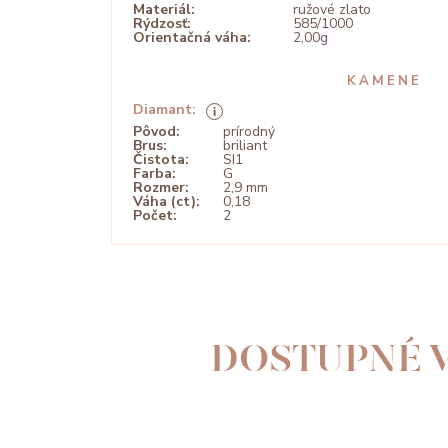
Materiál:
ružové zlato
Rýdzosť:
585/1000
Orientačná váha:
2,00g
KAMENE
Diamant:
Pôvod:
prírodný
Brus:
briliant
Čistota:
SI1
Farba:
G
Rozmer:
2,9 mm
Váha (ct):
0,18
Počet:
2
DOSTUPNÉ V