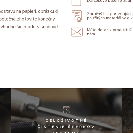
Dárčekové balenie zdar
dstavu na papieri, obrázku či
Záručný list garantujúci
použitých materiálov a
 spoločne zhotovíte konečný
jvhodnejšie modely snubných
Máte dotaz k produktu?
nám.
CELOŽIVOTNÉ
ČISTENIE ŠPERKOV