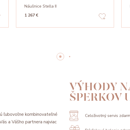
Náušnice Stella II
1 267 €
VÝHODY N
ŠPERKOV 
sú ľubovoľne kombinovateľné
Celoživotný servis zdar
l Vás a Vášho partnera najviac