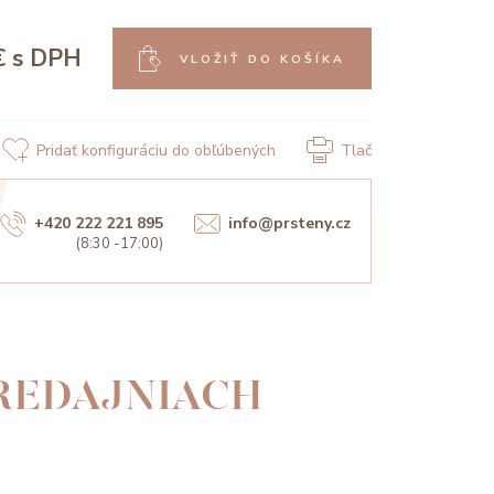
€
s DPH
VLOŽIŤ DO KOŠÍKA
Pridať konfiguráciu do obľúbených
Tlač
+420 222 221 895
info@prsteny.cz
(8:30 -17:00)
PREDAJNIACH