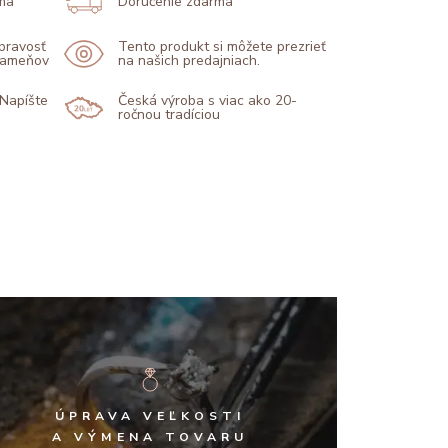
ma
Doručenie zdarma
 pravosť
Tento produkt si môžete prezrieť
 kameňov
na našich predajniach.
 Napíšte
Česká výroba s viac ako 20-
ročnou tradíciou
ÚPRAVA VEĽKOSTI
A VÝMENA TOVARU