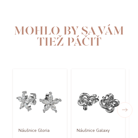
MOHLO BY SA VÁM
TIEŽ PÁČIŤ
D
Náušnice Gloria
Náušnice Galaxy
b