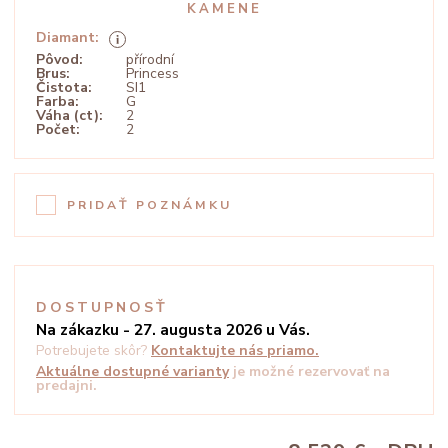
KAMENE
Diamant:
Pôvod:
přírodní
Brus:
Princess
Čistota:
SI1
Farba:
G
Váha (ct):
2
Počet:
2
PRIDAŤ POZNÁMKU
DOSTUPNOSŤ
Na zákazku - 27. augusta 2026 u Vás.
Potrebujete skôr?
Kontaktujte nás priamo.
Aktuálne dostupné varianty
je možné rezervovať na
predajni.