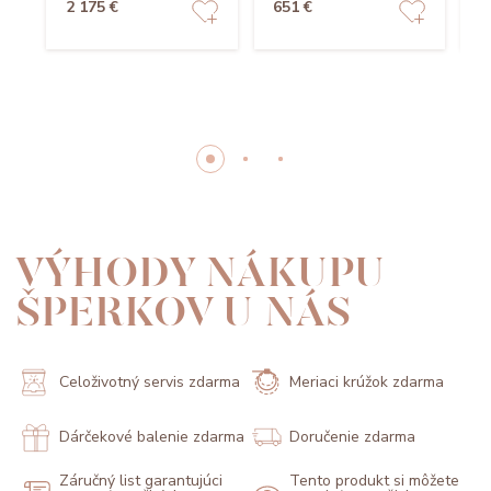
2 175 €
651 €
4
VÝHODY NÁKUPU
ŠPERKOV U NÁS
Celoživotný servis zdarma
Meriaci krúžok zdarma
Dárčekové balenie zdarma
Doručenie zdarma
Záručný list garantujúci
Tento produkt si môžete