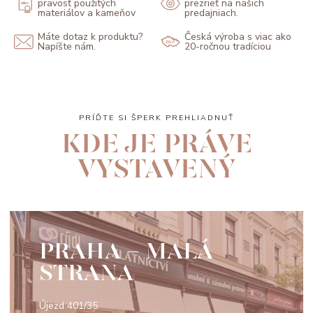
pravosť použitých
prezrieť na našich
materiálov a kameňov
predajniach.
Máte dotaz k produktu?
Česká výroba s viac ako
Napíšte nám.
20-ročnou tradíciou
PRÍĎTE SI ŠPERK PREHLIADNUŤ
KDE JE PRÁVE
VYSTAVENÝ
PRAHA - MALÁ
STRANA
Újezd 401/35