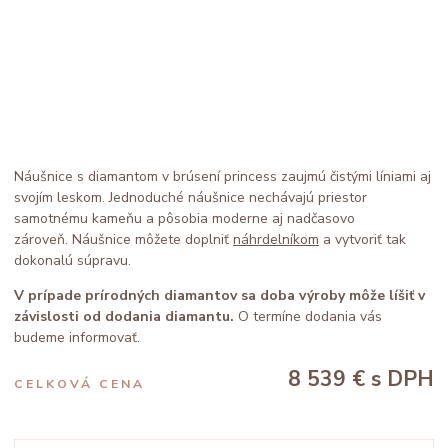
Náušnice s diamantom v brúsení princess zaujmú čistými líniami aj
svojím leskom. Jednoduché náušnice nechávajú priestor
samotnému kameňu a pôsobia moderne aj nadčasovo
zároveň. Náušnice môžete doplniť
náhrdelníkom
a vytvoriť tak
dokonalú súpravu.
V prípade prírodných diamantov sa doba výroby môže líšiť v
závislosti od dodania diamantu.
O termíne dodania vás
budeme informovať.
8 539 €
s DPH
CELKOVÁ CENA