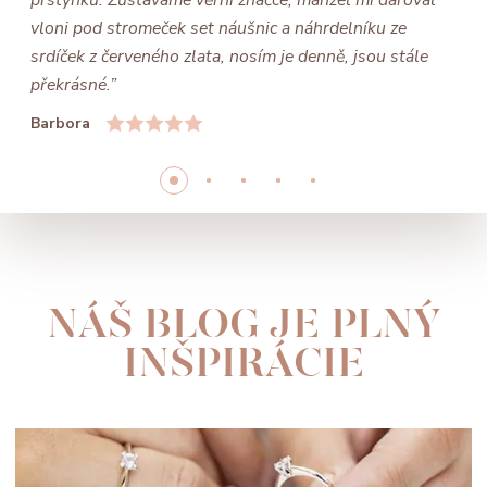
prstýnků. Zůstáváme věrni značce, manžel mi daroval
vloni pod stromeček set náušnic a náhrdelníku ze
srdíček z červeného zlata, nosím je denně, jsou stále
překrásné.”
Barbora
NÁŠ BLOG JE PLNÝ
INŠPIRÁCIE