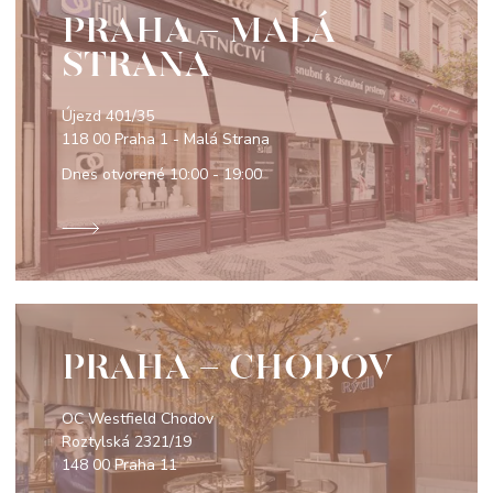
PRAHA - MALÁ
STRANA
Újezd 401/35
118 00 Praha 1 - Malá Strana
Dnes otvorené
10:00 - 19:00
PRAHA - CHODOV
OC Westfield Chodov
Roztylská 2321/19
148 00 Praha 11