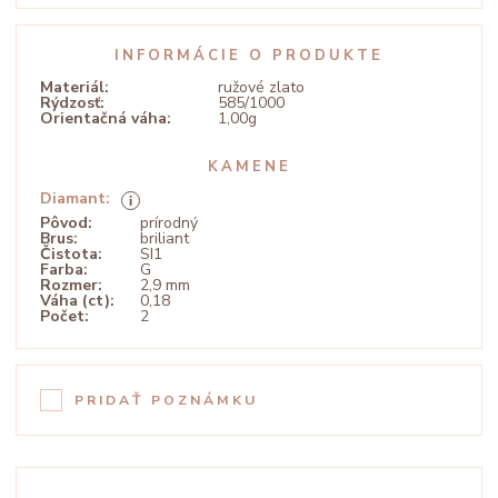
INFORMÁCIE O PRODUKTE
Materiál:
ružové zlato
Rýdzosť:
585/1000
Orientačná váha:
1,00g
KAMENE
Diamant:
Pôvod:
prírodný
Brus:
briliant
Čistota:
SI1
Farba:
G
Rozmer:
2,9 mm
Váha (ct):
0,18
Počet:
2
PRIDAŤ POZNÁMKU