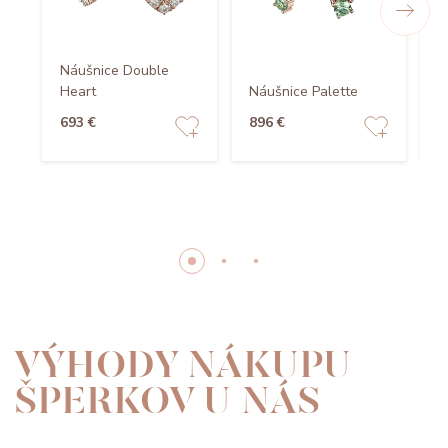
Náušnice Double
N
Heart
Náušnice Palette
G
693 €
896 €
1
VÝHODY NÁKUPU
ŠPERKOV U NÁS