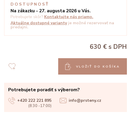
DOSTUPNOSŤ
Na zákazku - 27. augusta 2026 u Vás.
Potrebujete skôr?
Kontaktujte nás priamo.
Aktuálne dostupné varianty
je možné rezervovať na
predajni.
630 €
s DPH
VLOŽIŤ DO KOŠÍKA
Potrebujete poradiť s výberom?
+420 222 221 895
info@prsteny.cz
(8:30 -17:00)