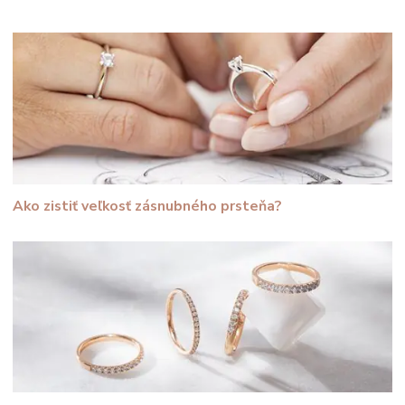
Ako zistiť veľkosť zásnubného prsteňa?