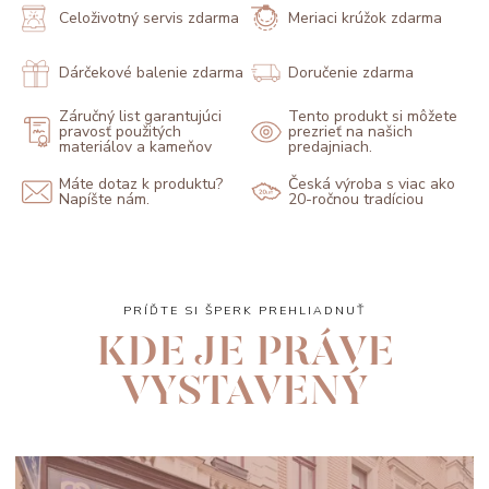
Celoživotný servis zdarma
Meriaci krúžok zdarma
Dárčekové balenie zdarma
Doručenie zdarma
Záručný list garantujúci
Tento produkt si môžete
pravosť použitých
prezrieť na našich
materiálov a kameňov
predajniach.
Máte dotaz k produktu?
Česká výroba s viac ako
Napíšte nám.
20-ročnou tradíciou
PRÍĎTE SI ŠPERK PREHLIADNUŤ
KDE JE PRÁVE
VYSTAVENÝ