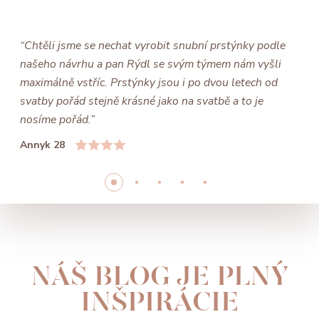
“Chtěli jsme se nechat vyrobit snubní prstýnky podle
našeho návrhu a pan Rýdl se svým týmem nám vyšli
maximálně vstříc. Prstýnky jsou i po dvou letech od
svatby pořád stejně krásné jako na svatbě a to je
nosíme pořád.”
Annyk 28
NÁŠ BLOG JE PLNÝ
INŠPIRÁCIE