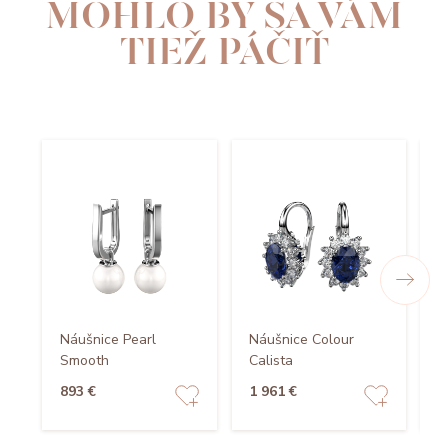
MOHLO BY SA VÁM
TIEŽ PÁČIŤ
Náušnice Pearl
Náušnice Colour
N
Smooth
Calista
C
893 €
1 961 €
8