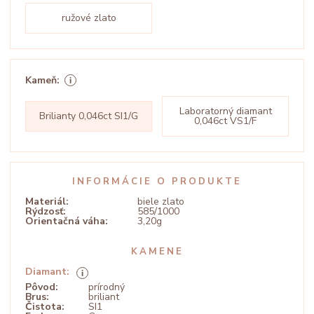
ružové zlato
Kameň:
Laboratorný diamant
Brilianty 0,046ct SI1/G
0,046ct VS1/F
INFORMÁCIE O PRODUKTE
Materiál:
biele zlato
Rýdzosť:
585/1000
Orientačná váha:
3,20g
KAMENE
Diamant:
Pôvod:
prírodný
Brus:
briliant
Čistota:
SI1