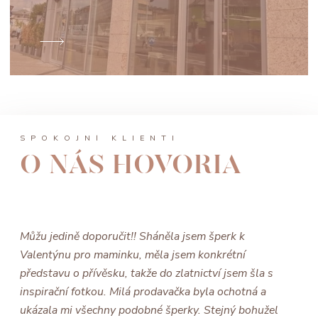
SPOKOJNÍ KLIENTI
O NÁS HOVORIA
Můžu jedině doporučit!! Sháněla jsem šperk k
Valentýnu pro maminku, měla jsem konkrétní
představu o přívěsku, takže do zlatnictví jsem šla s
inspirační fotkou. Milá prodavačka byla ochotná a
ukázala mi všechny podobné šperky. Stejný bohužel