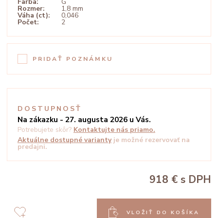
Farba:
G
Rozmer:
1,8 mm
Váha (ct):
0,046
Počet:
2
PRIDAŤ POZNÁMKU
DOSTUPNOSŤ
Na zákazku - 27. augusta 2026 u Vás.
Potrebujete skôr?
Kontaktujte nás priamo.
Aktuálne dostupné varianty
je možné rezervovať na
predajni.
918 €
s DPH
VLOŽIŤ DO KOŠÍKA