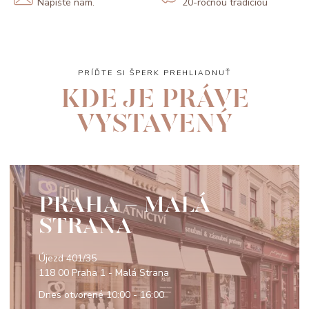
Napíšte nám.
20-ročnou tradíciou
PRÍĎTE SI ŠPERK PREHLIADNUŤ
KDE JE PRÁVE
VYSTAVENÝ
PRAHA - MALÁ
STRANA
Újezd 401/35
118 00 Praha 1 - Malá Strana
Dnes otvorené
10:00 - 16:00