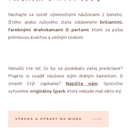
Nechajte sa oslniť výnimočnými náušnicami z bieleho,
žltého alebo ružového zlata zdobenými
briliantmi,
farebnými drahokamami či perlami
, ktoré sa pýšia
prémiovou kvalitou a večným leskom.
Nenašli ste nič, čo by sa podobalo vašej predstave?
Prajete si osadiť náušnice iným drahým kameňom, či
zmeniť štýl zapínania?
Napíšte nám
. Spoločne
vytvoríme
originálny šperk
, ktorý nebude mať nikto iný.
VÝROBA A ÚPRAVY NA MIERU