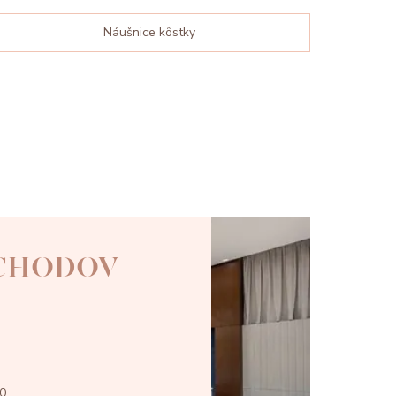
Náušnice kôstky
 CHODOV
00