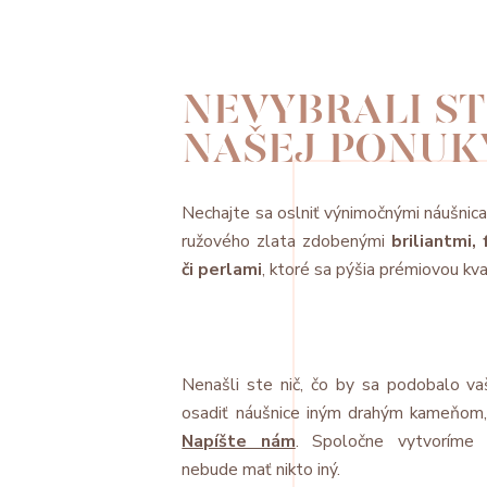
NEVYBRALI STE
NAŠEJ PONUK
Nechajte sa oslniť výnimočnými náušnica
ružového zlata zdobenými
briliantmi
či perlami
, ktoré sa pýšia prémiovou kv
Nenašli ste nič, čo by sa podobalo va
osadiť náušnice iným drahým kameňom, 
Napíšte nám
. Spoločne vytvorím
nebude mať nikto iný.