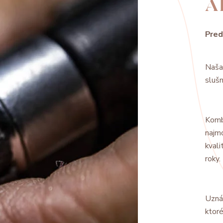
A
Pred
Naša
slušn
Komb
najm
kvali
roky.
Uzná
ktoré