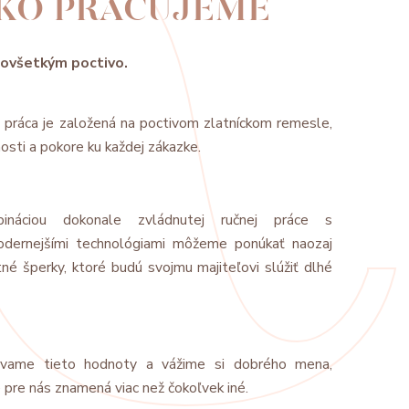
KO PRACUJEME
ovšetkým poctivo.
 práca je založená na poctivom zlatníckom remesle,
osti a pokore ku každej zákazke.
ináciou dokonale zvládnutej ručnej práce s
odernejšími technológiami môžeme ponúkať naozaj
tné šperky, ktoré budú svojmu majiteľovi slúžiť dlhé
vame tieto hodnoty a vážime si dobrého mena,
 pre nás znamená viac než čokoľvek iné.