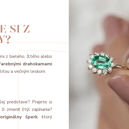
 SI Z
Y?
mi z bieleho, žltého alebo
, farebnými drahokamami
alitou a večným leskom.
šej predstave? Prajete si
či zmeniť štýl zapínania?
e
originálny šperk
, ktorý