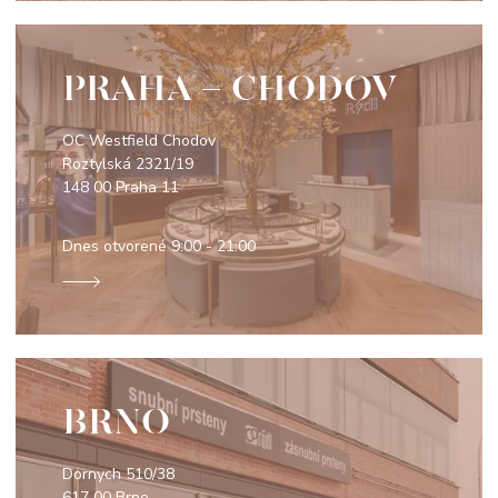
PRAHA - CHODOV
OC Westfield Chodov
Roztylská 2321/19
148 00 Praha 11
Dnes otvorené
9:00 - 21:00
BRNO
Dornych 510/38
617 00 Brno