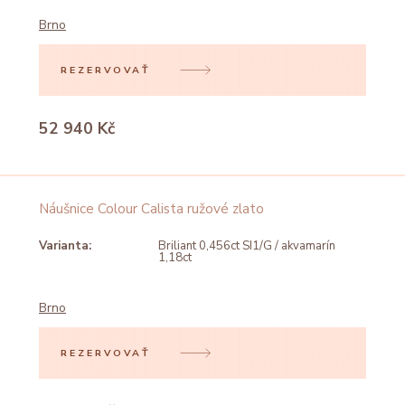
Brno
REZERVOVAŤ
52 940 Kč
Náušnice Colour Calista ružové zlato
Varianta:
Briliant 0,456ct SI1/G / akvamarín
1,18ct
Brno
REZERVOVAŤ