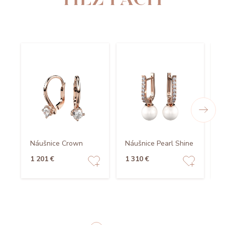
Náušnice Crown
Náušnice Pearl Shine
N
1 201 €
1 310 €
1