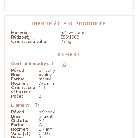
INFORMÁCIE O PRODUKTE
Materiál:
ružové zlato
Rýdzosť:
585/1000
Orientačná váha:
2,85g
KAMENE
Centrální modrý safír:
Pôvod:
prírodný
Brus:
oválny
Farba:
modrý
Rozmer:
7x5 mm
Orientačná
1,8
váha (ct):
Počet:
2
Diamant:
Pôvod:
prírodný
Brus:
briliant
Čistota:
SI1
Farba:
G
Rozmer:
1,7 mm
Váha (ct):
0,456
Počet:
24