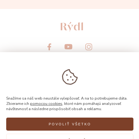
© 2026, Rýdl
Snažíme sa náš web neustále vylepšovať. A na to potrebujeme dáta.
Zbierame ich
pomocou cookies
, ktoré nám pomáhajú analyzovať
návštevnosť a následne prispôsobiť obsah a reklamu.
Vytvorilo
FEO
POVOLIŤ VŠETKO