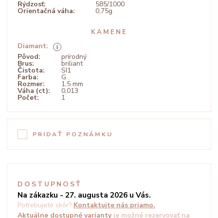
Rýdzosť:
585/1000
Orientačná váha:
0,75g
KAMENE
Diamant:
Pôvod:
prírodný
Brus:
briliant
Čistota:
SI1
Farba:
G
Rozmer:
1,5 mm
Váha (ct):
0,013
Počet:
1
PRIDAŤ POZNÁMKU
DOSTUPNOSŤ
Na zákazku - 27. augusta 2026 u Vás.
Potrebujete skôr?
Kontaktujte nás priamo.
Aktuálne dostupné varianty
je možné rezervovať na