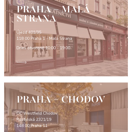
PRAHA - MALÁ
STRANA
Újezd 401/35
118 00 Praha 1 - Malá Strana
Dnes otvorené
10:00 - 19:00
PRAHA - CHODOV
OC Westfield Chodov
Roztylská 2321/19
148 00 Praha 11