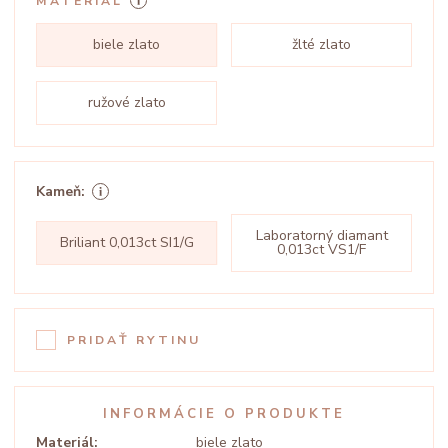
MATERIÁL
biele zlato
žlté zlato
ružové zlato
Kameň:
Laboratorný diamant
Briliant 0,013ct SI1/G
0,013ct VS1/F
PRIDAŤ RYTINU
INFORMÁCIE O PRODUKTE
Materiál:
biele zlato