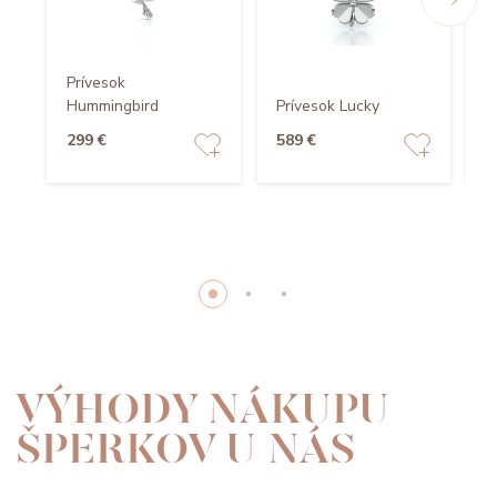
Prívesok
P
Hummingbird
Prívesok Lucky
C
299 €
589 €
3
VÝHODY NÁKUPU
ŠPERKOV U NÁS