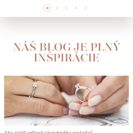
NÁŠ BLOG JE PLNÝ
INŠPIRÁCIE
Ako zistiť veľkosť zásnubného prsteňa?