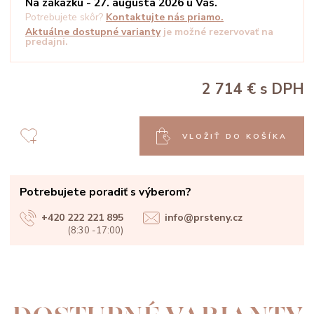
Na zákazku - 27. augusta 2026 u Vás.
Potrebujete skôr?
Kontaktujte nás priamo.
Aktuálne dostupné varianty
je možné rezervovať na
predajni.
2 714 €
s DPH
VLOŽIŤ DO KOŠÍKA
Potrebujete poradiť s výberom?
+420 222 221 895
info@prsteny.cz
(8:30 -17:00)