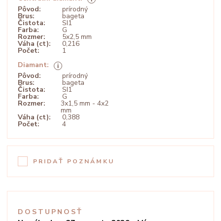
Pôvod:
prírodný
Brus:
bageta
Čistota:
SI1
Farba:
G
Rozmer:
5x2,5 mm
Váha (ct):
0,216
Počet:
1
Diamant:
Pôvod:
prírodný
Brus:
bageta
Čistota:
SI1
Farba:
G
Rozmer:
3x1,5 mm - 4x2
mm
Váha (ct):
0,388
Počet:
4
PRIDAŤ POZNÁMKU
DOSTUPNOSŤ