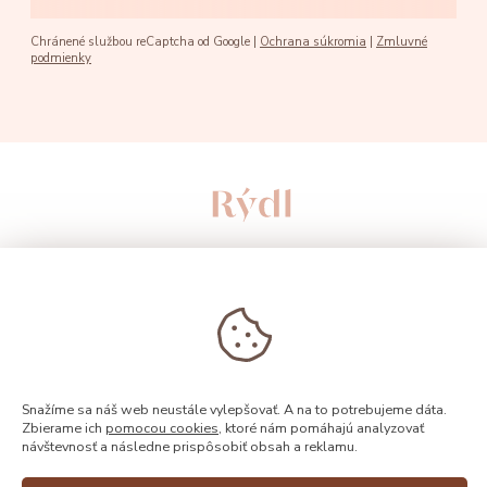
Chránené službou reCaptcha od Google |
Ochrana súkromia
|
Zmluvné
podmienky
Snažíme sa náš web neustále vylepšovať. A na to potrebujeme dáta.
Zbierame ich
pomocou cookies
, ktoré nám pomáhajú analyzovať
návštevnosť a následne prispôsobiť obsah a reklamu.
© 2026, Rýdl