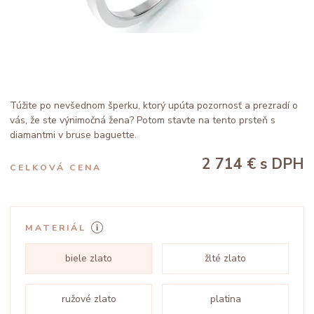
Túžite po nevšednom šperku, ktorý upúta pozornosť a prezradí o
vás, že ste výnimočná žena? Potom stavte na tento prsteň s
diamantmi v bruse baguette.
2 714 €
s DPH
CELKOVÁ CENA
MATERIÁL
biele zlato
žlté zlato
ružové zlato
platina