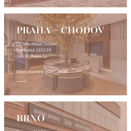
PRAHA - CHODOV
OC Westfield Chodov
Roztylská 2321/19
148 00 Praha 11
Dnes otvorené
9:00 - 21:00
BRNO