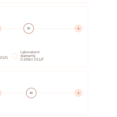
52
Laboratorní
diamanty
SI1/G
0,169ct VS1/F
62