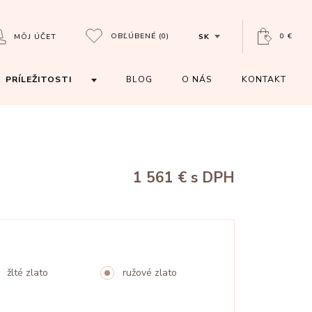
OBĽÚBENÉ
(0)
0 €
MÔJ ÚČET
SK
PRÍLEŽITOSTI
BLOG
O NÁS
KONTAKT
1 561 €
s DPH
žlté zlato
ružové zlato