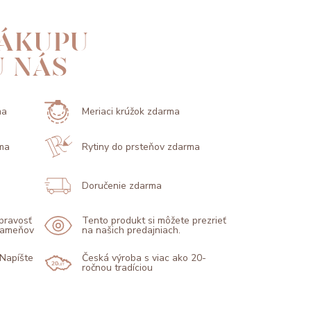
ÁKUPU
U NÁS
ma
Meriaci krúžok zdarma
ma
Rytiny do prsteňov zdarma
Doručenie zdarma
 pravosť
Tento produkt si môžete prezrieť
 kameňov
na našich predajniach.
 Napíšte
Česká výroba s viac ako 20-
ročnou tradíciou