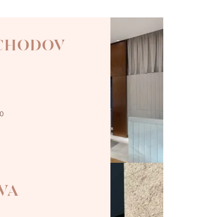
 CHODOV
00
VA