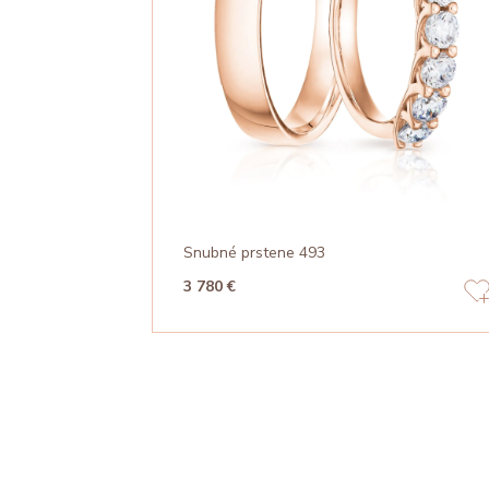
Snubné prstene 493
3 780 €