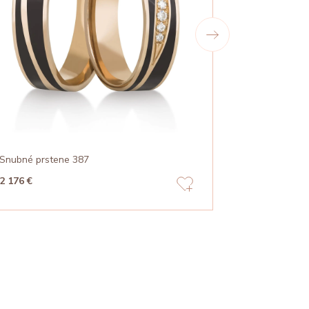
Snubné prstene 387
Snubné prst
2 176 €
1 728 €