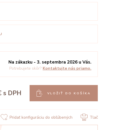
U
Na zákazku - 3. septembra 2026 u Vás.
Potrebujete skôr?
Kontaktujte nás priamo.
€
s DPH
VLOŽIŤ DO KOŠÍKA
Pridať konfiguráciu do obľúbených
Tlač