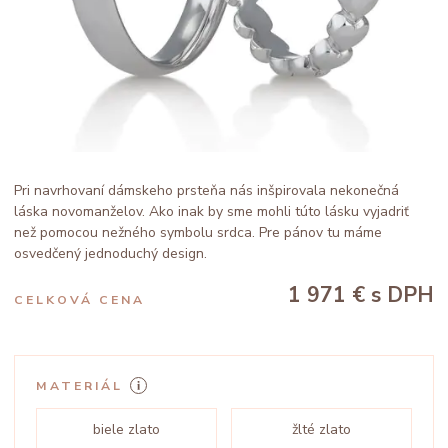
Pri navrhovaní dámskeho prsteňa nás inšpirovala nekonečná
láska novomanželov. Ako inak by sme mohli túto lásku vyjadriť
než pomocou nežného symbolu srdca. Pre pánov tu máme
osvedčený jednoduchý design.
1 971 €
s DPH
CELKOVÁ CENA
MATERIÁL
biele zlato
žlté zlato