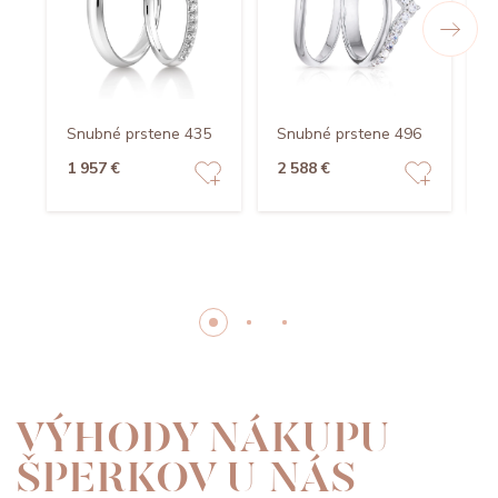
Snubné prstene 435
Snubné prstene 496
S
1 957 €
2 588 €
1
VÝHODY NÁKUPU
ŠPERKOV U NÁS