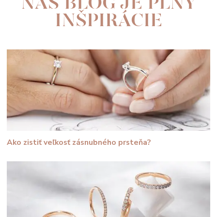
NÁŠ BLOG JE PLNÝ
INŠPIRÁCIE
Ako zistiť veľkosť zásnubného prsteňa?