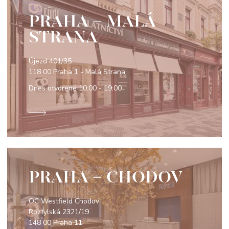
PRAHA - MALÁ
STRANA
Újezd 401/35
118 00 Praha 1 - Malá Strana
Dnes otvorené
10:00 - 19:00
PRAHA - CHODOV
OC Westfield Chodov
Roztylská 2321/19
148 00 Praha 11