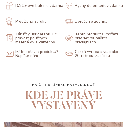
Dárčekové balenie zdarma
Rytiny do prsteňov zdarma
Predĺžená záruka
Doručenie zdarma
Záručný list garantujúci
Tento produkt si môžete
pravosť použitých
prezrieť na našich
materiálov a kameňov
predajniach.
Máte dotaz k produktu?
Česká výroba s viac ako
Napíšte nám.
20-ročnou tradíciou
PRÍĎTE SI ŠPERK PREHLIADNUŤ
KDE JE PRÁVE
VYSTAVENÝ