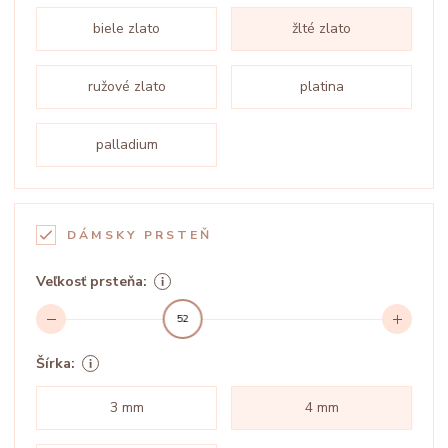
biele zlato
žlté zlato
ružové zlato
platina
palladium
DÁMSKY PRSTEŇ
Veľkosť prsteňa:
52
Šírka:
3 mm
4 mm