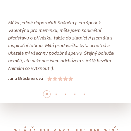
Můžu jedině doporučit!! Sháněla jsem šperk k
Valentýnu pro maminku, měla jsem konkrétní
představu o přívěsku, takže do zlatnictví jsem šla s
inspirační fotkou. Milá prodavačka byla ochotná a
ukázala mi všechny podobné šperky. Stejný bohužel
neměli, ale nakonec jsem odcházela s ještě hezčím.
Nemám co vytknout :).
Jana Brücknerová