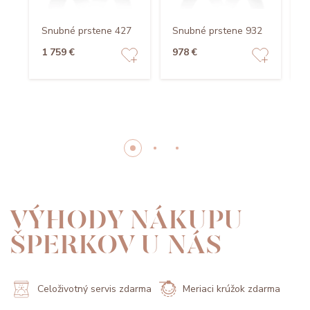
Snubné prstene 427
Snubné prstene 932
S
1 759 €
978 €
1
VÝHODY NÁKUPU
ŠPERKOV U NÁS
Celoživotný servis zdarma
Meriaci krúžok zdarma