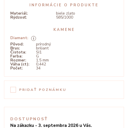
INFORMÁCIE O PRODUKTE
Materiál:
biele zlato
Rýdzosť:
585/1000
KAMENE
Diamant:
Pôvod:
prírodný
Brus:
briliant
Čistota:
SI1
Farba:
G
Rozmer:
1,5 mm
Váha (ct):
0,442
Počet:
34
PRIDAŤ POZNÁMKU
DOSTUPNOSŤ
Na zákazku - 3. septembra 2026 u Vás.