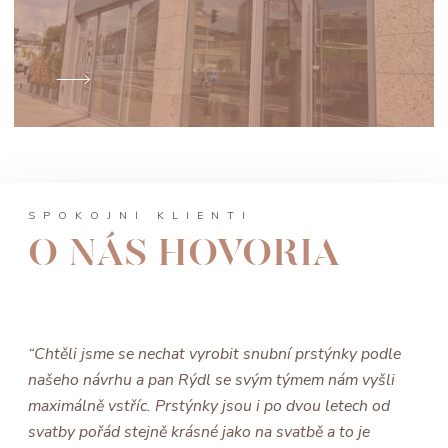
SPOKOJNÍ KLIENTI
O NÁS HOVORIA
“Chtěli jsme se nechat vyrobit snubní prstýnky podle
našeho návrhu a pan Rýdl se svým týmem nám vyšli
maximálně vstříc. Prstýnky jsou i po dvou letech od
svatby pořád stejně krásné jako na svatbě a to je