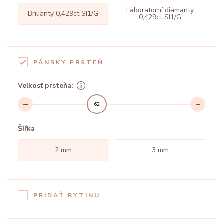
Laboratorní diamanty
Brilianty 0,429ct SI1/G
0,429ct SI1/G
PÁNSKY PRSTEŇ
Veľkosť prsteňa:
62
Šířka
2 mm
3 mm
PRIDAŤ RYTINU