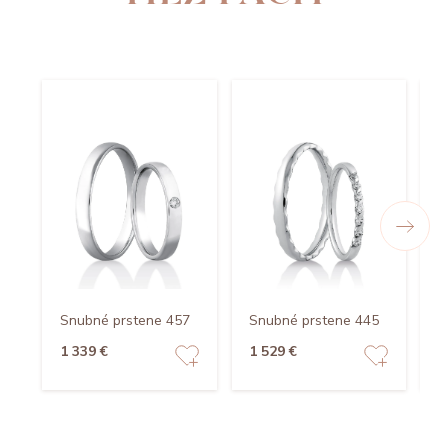
Snubné prstene 457
Snubné prstene 445
S
1 339 €
1 529 €
3