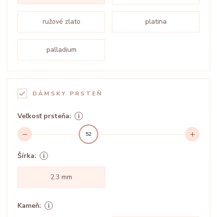
ružové zlato
platina
palladium
DÁMSKY PRSTEŇ
Veľkosť prsteňa:
52
Šírka:
2.3 mm
Kameň: