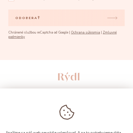
ODOBERAŤ
Chránené službou reCaptcha od Google |
Ochrana súkromia
|
Zmluvné
podmienky
Snažíme sa náš web neustále vylepšovať. A na to potrebujeme dáta.