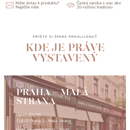
Máte dotaz k produktu?
Česká výroba s viac ako
Napíšte nám.
20-ročnou tradíciou
PRÍĎTE SI ŠPERK PREHLIADNUŤ
KDE JE PRÁVE
VYSTAVENÝ
PRAHA - MALÁ
STRANA
Újezd 401/35
118 00 Praha 1 - Malá Strana