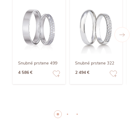
Snubné prstene 499
Snubné prstene 322
S
4 586 €
2 494 €
2