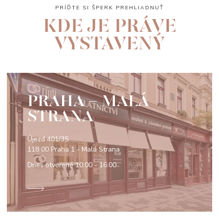
PRÍĎTE SI ŠPERK PREHLIADNUŤ
KDE JE PRÁVE
VYSTAVENÝ
PRAHA - MALÁ
STRANA
Újezd 401/35
118 00 Praha 1 - Malá Strana
Dnes otvorené
10:00 - 16:00