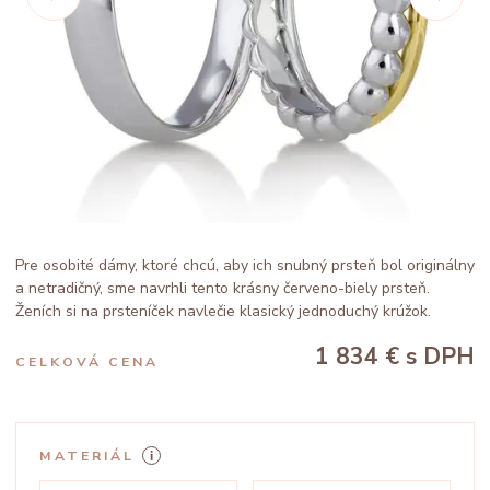
Pre osobité dámy, ktoré chcú, aby ich snubný prsteň bol originálny
a netradičný, sme navrhli tento krásny červeno-biely prsteň.
Ženích si na prsteníček navlečie klasický jednoduchý krúžok.
1 834 €
s DPH
CELKOVÁ CENA
MATERIÁL