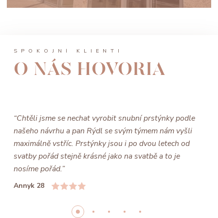
SPOKOJNÍ KLIENTI
O NÁS HOVORIA
“Chtěli jsme se nechat vyrobit snubní prstýnky podle
našeho návrhu a pan Rýdl se svým týmem nám vyšli
maximálně vstříc. Prstýnky jsou i po dvou letech od
svatby pořád stejně krásné jako na svatbě a to je
nosíme pořád.”
Annyk 28