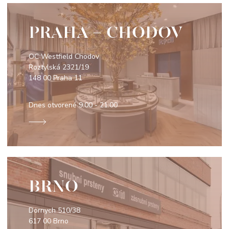
PRAHA - CHODOV
OC Westfield Chodov
Roztylská 2321/19
148 00 Praha 11
Dnes otvorené
9:00 - 21:00
BRNO
Dornych 510/38
617 00 Brno