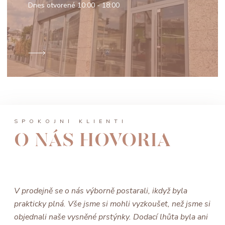
Dnes otvorené
10:00 - 18:00
SPOKOJNÍ KLIENTI
O NÁS HOVORIA
V prodejně se o nás výborně postarali, ikdyž byla
prakticky plná. Vše jsme si mohli vyzkoušet, než jsme si
objednali naše vysněné prstýnky. Dodací lhůta byla ani