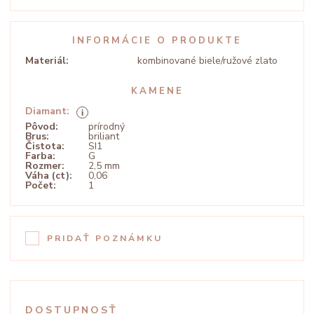
INFORMÁCIE O PRODUKTE
Materiál:
kombinované biele/ružové zlato
KAMENE
Diamant:
Pôvod:
prírodný
Brus:
briliant
Čistota:
SI1
Farba:
G
Rozmer:
2,5 mm
Váha (ct):
0,06
Počet:
1
PRIDAŤ POZNÁMKU
DOSTUPNOSŤ