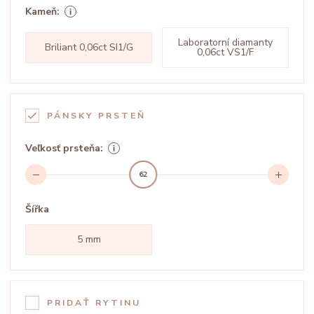
Kameň:
Laboratorní diamanty
Briliant 0,06ct SI1/G
0,06ct VS1/F
PÁNSKY PRSTEŇ
Veľkosť prsteňa:
62
Šířka
5 mm
PRIDAŤ RYTINU