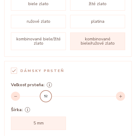
biele zlato
žlté zlato
ružové zlato
platina
kombinované biele/žlté
kombinované
zlato
biele/ružové zlato
DÁMSKY PRSTEŇ
Veľkosť prsteňa:
52
Šírka:
5 mm