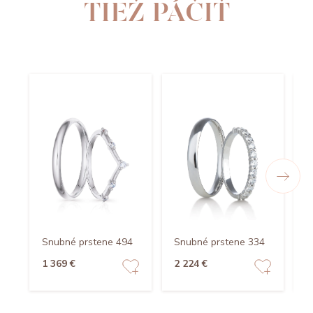
TIEŽ PÁČIŤ
Snubné prstene 494
Snubné prstene 334
S
1 369 €
2 224 €
1