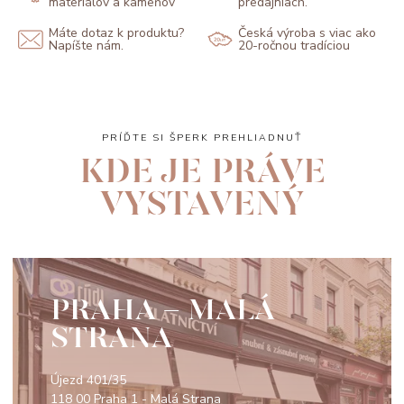
materiálov a kameňov
predajniach.
Máte dotaz k produktu?
Česká výroba s viac ako
Napíšte nám.
20-ročnou tradíciou
PRÍĎTE SI ŠPERK PREHLIADNUŤ
KDE JE PRÁVE
VYSTAVENÝ
PRAHA - MALÁ
STRANA
Újezd 401/35
118 00 Praha 1 - Malá Strana