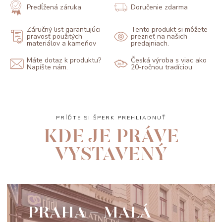
Predĺžená záruka
Doručenie zdarma
Záručný list garantujúci
Tento produkt si môžete
pravosť použitých
prezrieť na našich
materiálov a kameňov
predajniach.
Máte dotaz k produktu?
Česká výroba s viac ako
Napíšte nám.
20-ročnou tradíciou
PRÍĎTE SI ŠPERK PREHLIADNUŤ
KDE JE PRÁVE
VYSTAVENÝ
PRAHA - MALÁ