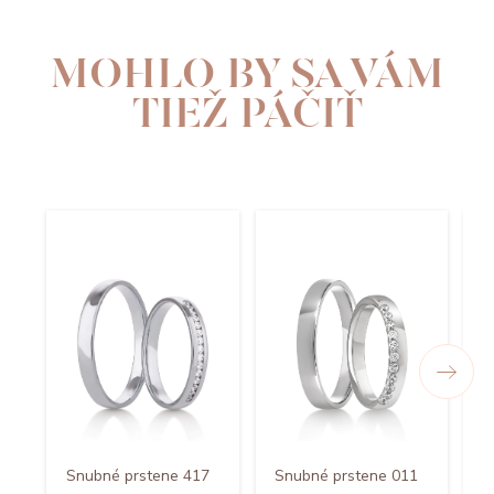
MOHLO BY SA VÁM
TIEŽ PÁČIŤ
Snubné prstene 417
Snubné prstene 011
S