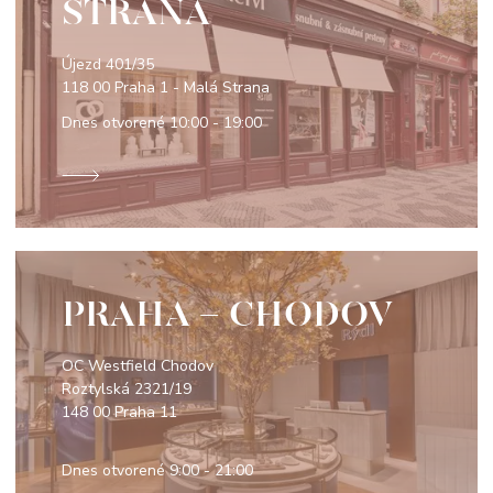
STRANA
Újezd 401/35
118 00 Praha 1 - Malá Strana
Dnes otvorené
10:00 - 19:00
PRAHA - CHODOV
OC Westfield Chodov
Roztylská 2321/19
148 00 Praha 11
Dnes otvorené
9:00 - 21:00