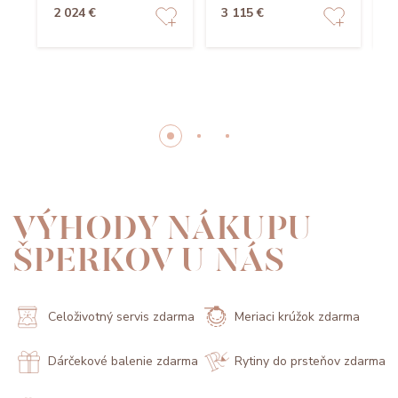
2 024 €
3 115 €
2
VÝHODY NÁKUPU
ŠPERKOV U NÁS
Celoživotný servis zdarma
Meriaci krúžok zdarma
Dárčekové balenie zdarma
Rytiny do prsteňov zdarma