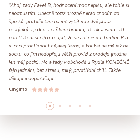
“Ahoj, tady Pavel B, hodnocení moc nepíšu, ale tohle si
neodpustím. Obecně totiž hrozně nerad chodím do
šperků, protože tam na mě vytáhnou dvě plata
prstýnků a jedou a ja řikam hmmm, ok, ok a jsem fakt
pod tlakem si něco koupit, že se ani nesoustředim. Pak
si chci prohlídnout nějakej levnej a koukaj na mě jak na
socku, co jim nedopřeju větší provizi z prodeje (možná
jen můj pocit). No a tady v obchodě u Rýdla KONEČNĚ
fajn jednání, bez stresu, milý, prvotřídní chill. Takže
děkuju a doporučuju.”
Cinginfo