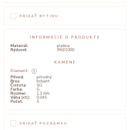
PRIDAŤ RYTINU
INFORMÁCIE O PRODUKTE
Materiál:
platina
Rýdzosť:
950/1000
KAMENE
Diamant:
Pôvod:
prírodný
Brus:
briliant
Čistota:
SI1
Farba:
G
Rozmer:
1,3 mm
Váha (ct):
0,045
Počet:
5
PRIDAŤ POZNÁMKU