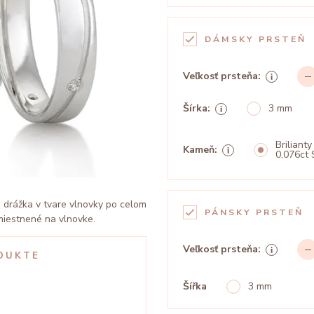
DÁMSKY PRSTEŇ
Veľkosť prsteňa:
Šírka:
3 mm
Brilianty
Kameň:
0,076ct 
 drážka v tvare vlnovky po celom
PÁNSKY PRSTEŇ
miestnené na vlnovke.
Veľkosť prsteňa:
DUKTE
Šířka
3 mm