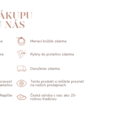
ÁKUPU
U NÁS
ma
Meriaci krúžok zdarma
ma
Rytiny do prsteňov zdarma
Doručenie zdarma
 pravosť
Tento produkt si môžete prezrieť
 kameňov
na našich predajniach.
 Napíšte
Česká výroba s viac ako 20-
ročnou tradíciou