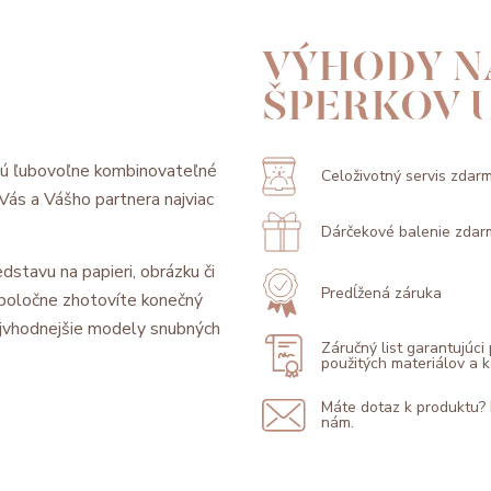
VÝHODY N
ŠPERKOV 
sú ľubovoľne kombinovateľné
Celoživotný servis zdar
l Vás a Vášho partnera najviac
Dárčekové balenie zdar
dstavu na papieri, obrázku či
Predĺžená záruka
 spoločne zhotovíte konečný
jvhodnejšie modely snubných
Záručný list garantujúci
použitých materiálov a
Máte dotaz k produktu?
nám.