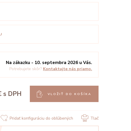
U
Na zákazku - 10. septembra 2026 u Vás.
Potrebujete skôr?
Kontaktujte nás priamo.
€
s DPH
VLOŽIŤ DO KOŠÍKA
Pridať konfiguráciu do obľúbených
Tlač