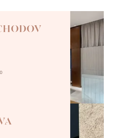
 CHODOV
00
VA