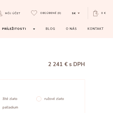
OBĽÚBENÉ
(0)
0 €
MÔJ ÚČET
SK
PRÍLEŽITOSTI
BLOG
O NÁS
KONTAKT
2 241 €
s DPH
žlté zlato
ružové zlato
palladium