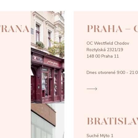
TRANA
PRAHA -
OC Westfield Chodov
Roztylská 2321/19
148 00 Praha 11
Dnes otvorené
9:00 - 21:
BRATISLA
Suché Mýto 1