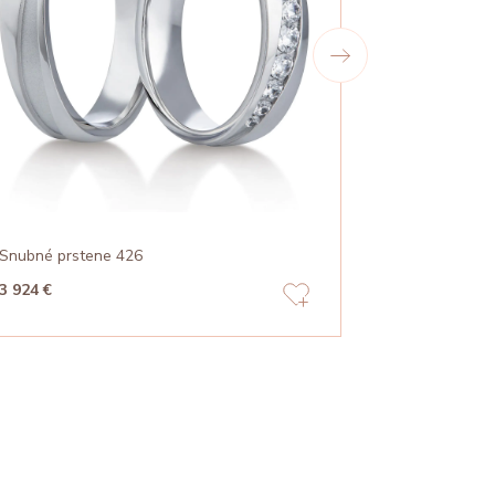
Snubné prstene 426
Snubné prst
3 924 €
2 933 €