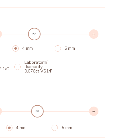
52
4 mm
5 mm
Laboratorní
diamanty
SI1/G
0,076ct VS1/F
62
4 mm
5 mm