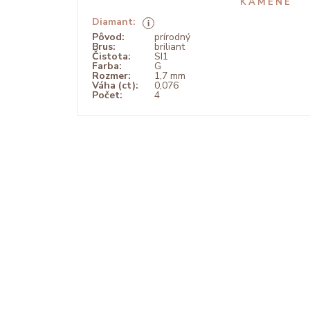
KAMENE
Diamant:
Pôvod:
prírodný
Brus:
briliant
Čistota:
SI1
Farba:
G
Rozmer:
1,7 mm
Váha (ct):
0,076
Počet:
4