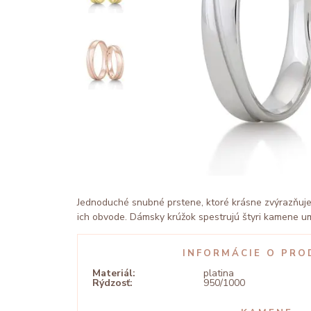
Jednoduché snubné prstene, ktoré krásne zvýrazňuje
ich obvode. Dámsky krúžok spestrujú štyri kamene u
INFORMÁCIE O PRO
Materiál:
platina
Rýdzosť:
950/1000