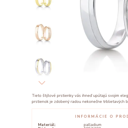
Tieto štýlové prstienky vás ihneď upútajú svojim e
prstienok je zdobený radou nekonečne trblietavých br
INFORMÁCIE O PRO
Materiál:
palladium