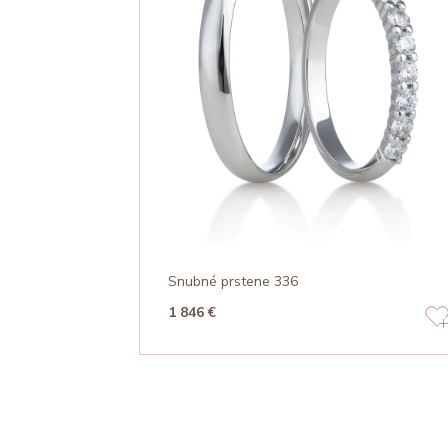
Snubné prstene 336
1 846 €