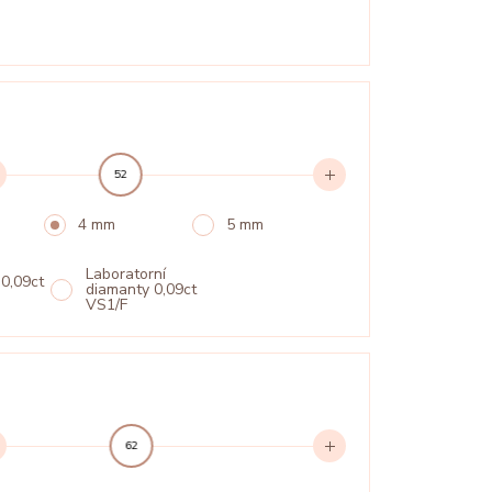
52
4 mm
5 mm
Laboratorní
 0,09ct
diamanty 0,09ct
VS1/F
62