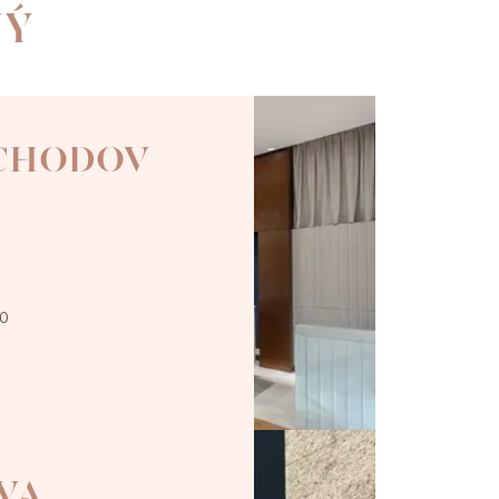
NÝ
 CHODOV
00
VA