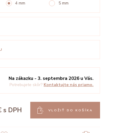
4 mm
5 mm
U
Na zákazku - 3. septembra 2026 u Vás.
Potrebujete skôr?
Kontaktujte nás priamo.
€
s DPH
VLOŽIŤ DO KOŠÍKA