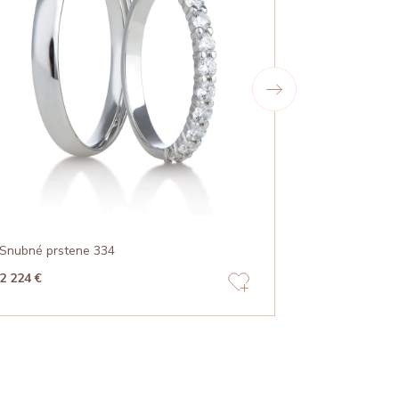
Snubné prstene 334
Snubné prst
2 224 €
1 340 €