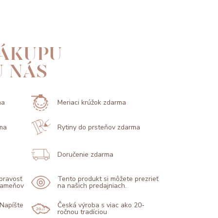
ÁKUPU
U NÁS
ma
Meriaci krúžok zdarma
ma
Rytiny do prsteňov zdarma
Doručenie zdarma
 pravosť
Tento produkt si môžete prezrieť
 kameňov
na našich predajniach.
 Napíšte
Česká výroba s viac ako 20-
ročnou tradíciou