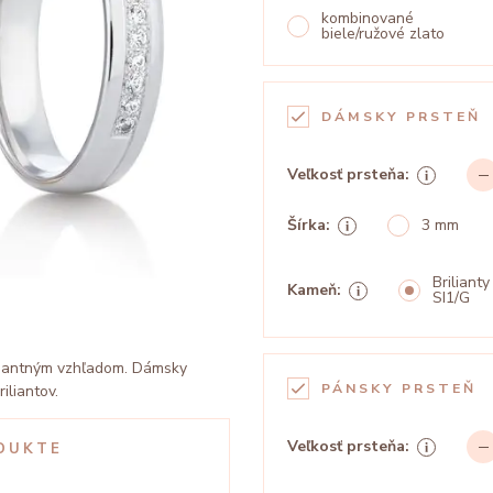
kombinované
biele/ružové zlato
DÁMSKY PRSTEŇ
Veľkosť prsteňa:
Šírka:
3 mm
Brilianty
Kameň:
SI1/G
legantným vzhľadom. Dámsky
PÁNSKY PRSTEŇ
iliantov.
Veľkosť prsteňa:
DUKTE