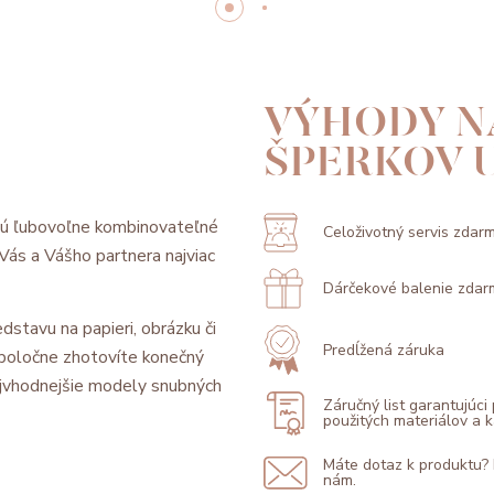
VÝHODY N
ŠPERKOV 
sú ľubovoľne kombinovateľné
Celoživotný servis zdar
l Vás a Vášho partnera najviac
Dárčekové balenie zdar
dstavu na papieri, obrázku či
Predĺžená záruka
 spoločne zhotovíte konečný
jvhodnejšie modely snubných
Záručný list garantujúci
použitých materiálov a
Máte dotaz k produktu?
nám.