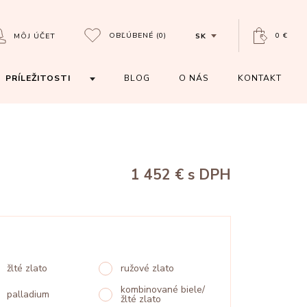
OBĽÚBENÉ
(0)
0 €
MÔJ ÚČET
SK
PRÍLEŽITOSTI
BLOG
O NÁS
KONTAKT
1 452 €
s DPH
žlté zlato
ružové zlato
kombinované biele/
palladium
žlté zlato