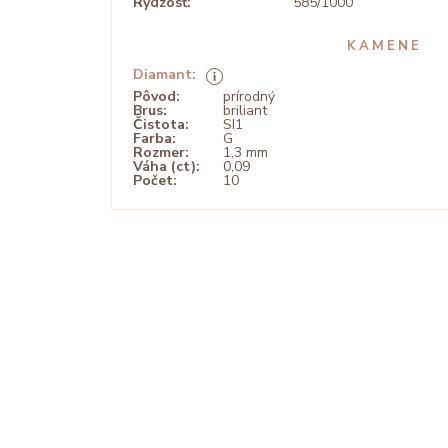
Rýdzosť:
585/1000
KAMENE
Diamant:
Pôvod:
prírodný
Brus:
briliant
Čistota:
SI1
Farba:
G
Rozmer:
1,3 mm
Váha (ct):
0,09
Počet:
10