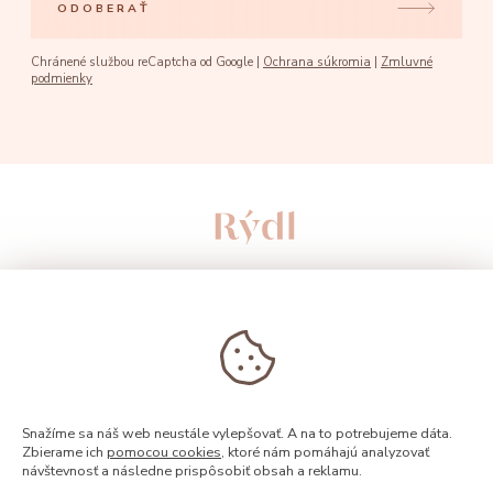
ODOBERAŤ
Chránené službou reCaptcha od Google |
Ochrana súkromia
|
Zmluvné
podmienky
Snažíme sa náš web neustále vylepšovať. A na to potrebujeme dáta.
Zbierame ich
pomocou cookies
, ktoré nám pomáhajú analyzovať
návštevnosť a následne prispôsobiť obsah a reklamu.
© 2026, Rýdl