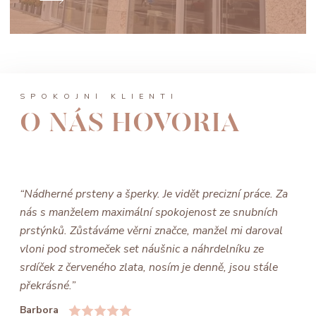
SPOKOJNÍ KLIENTI
O NÁS HOVORIA
“Nádherné prsteny a šperky. Je vidět precizní práce. Za
nás s manželem maximální spokojenost ze snubních
prstýnků. Zůstáváme věrni značce, manžel mi daroval
vloni pod stromeček set náušnic a náhrdelníku ze
srdíček z červeného zlata, nosím je denně, jsou stále
překrásné.”
Barbora