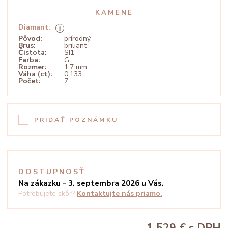
KAMENE
Diamant:
Pôvod:
prírodný
Brus:
briliant
Čistota:
SI1
Farba:
G
Rozmer:
1,7 mm
Váha (ct):
0,133
Počet:
7
PRIDAŤ POZNÁMKU
DOSTUPNOSŤ
Na zákazku - 3. septembra 2026 u Vás.
Potrebujete skôr?
Kontaktujte nás priamo.