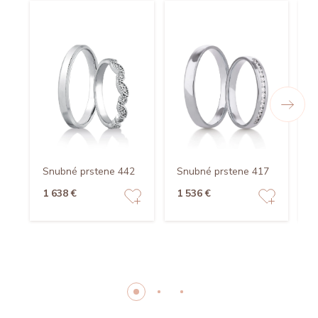
Snubné prstene 442
Snubné prstene 417
S
1 638 €
1 536 €
1