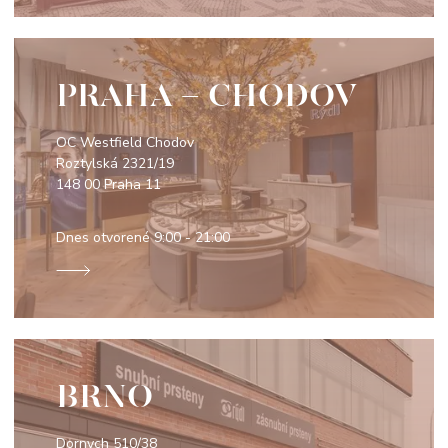
PRAHA - CHODOV
OC Westfield Chodov
Roztylská 2321/19
148 00 Praha 11
Dnes otvorené
9:00 - 21:00
BRNO
Dornych 510/38