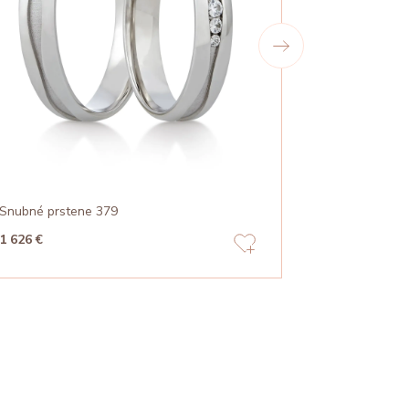
Snubné prstene 379
Snubné prst
1 626 €
2 005 €