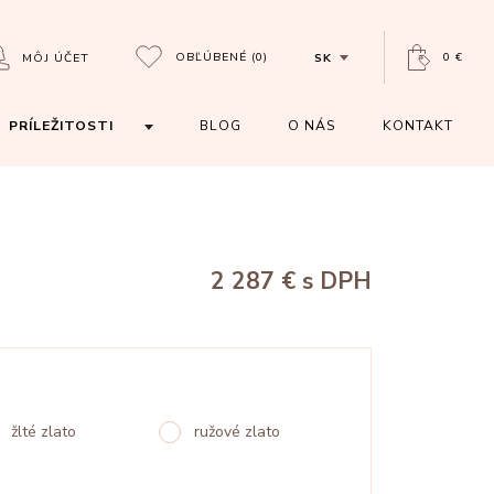
OBĽÚBENÉ
(0)
0 €
MÔJ ÚČET
SK
PRÍLEŽITOSTI
BLOG
O NÁS
KONTAKT
2 287 €
s DPH
žlté zlato
ružové zlato