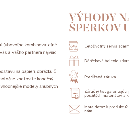
VÝHODY N
ŠPERKOV 
sú ľubovoľne kombinovateľné
Celoživotný servis zdar
l Vás a Vášho partnera najviac
Dárčekové balenie zdar
dstavu na papieri, obrázku či
Predĺžená záruka
 spoločne zhotovíte konečný
jvhodnejšie modely snubných
Záručný list garantujúci
použitých materiálov a
Máte dotaz k produktu?
nám.