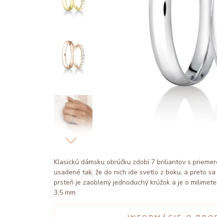
Klasickú dámsku obrúčku zdobí 7 briliantov s priem
usadené tak, že do nich ide svetlo z boku, a preto s
prsteň je zaoblený jednoduchý krúžok a je o milimeter
3,5 mm.