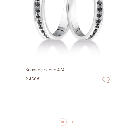
Snubné prstene 474
2 456 €