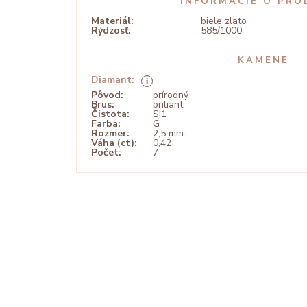
INFORMÁCIE O PRO
Materiál:
biele zlato
Rýdzosť:
585/1000
KAMENE
Diamant:
Pôvod:
prírodný
Brus:
briliant
Čistota:
SI1
Farba:
G
Rozmer:
2,5 mm
Váha (ct):
0,42
Počet:
7