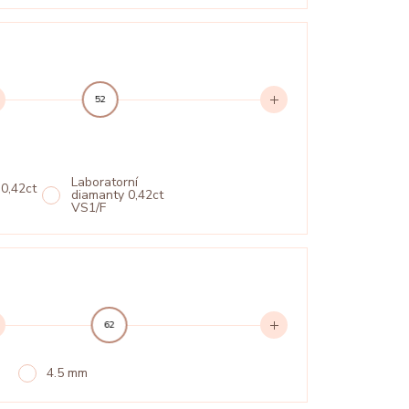
52
Laboratorní
 0,42ct
diamanty 0,42ct
VS1/F
62
4.5 mm