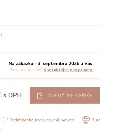
U
Na zákazku - 3. septembra 2026 u Vás.
Potrebujete skôr?
Kontaktujte nás priamo.
€
s DPH
VLOŽIŤ DO KOŠÍKA
Pridať konfiguráciu do obľúbených
Tlač