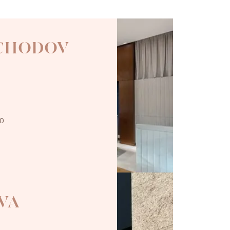
 CHODOV
00
VA