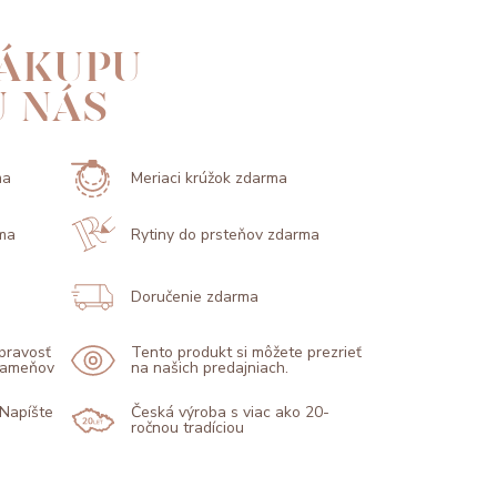
ÁKUPU
U NÁS
ma
Meriaci krúžok zdarma
ma
Rytiny do prsteňov zdarma
Doručenie zdarma
 pravosť
Tento produkt si môžete prezrieť
 kameňov
na našich predajniach.
 Napíšte
Česká výroba s viac ako 20-
ročnou tradíciou