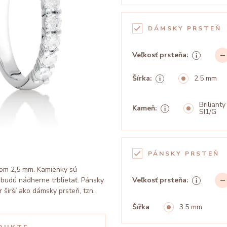
DÁMSKY PRSTEŇ
Veľkosť prsteňa:
Šírka:
2.5 mm
Brilianty
Kameň:
SI1/G
PÁNSKY PRSTEŇ
erom 2,5 mm. Kamienky sú
a budú nádherne trblietať. Pánsky
Veľkosť prsteňa:
 širší ako dámsky prsteň, tzn.
Šířka
3.5 mm