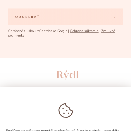
ODOBERAŤ
Chránené službou reCaptcha od Google |
Ochrana súkromia
|
Zmluvné
podmienky
Snažíme sa náš web neustále vylepšovať. A na to potrebujeme dáta.