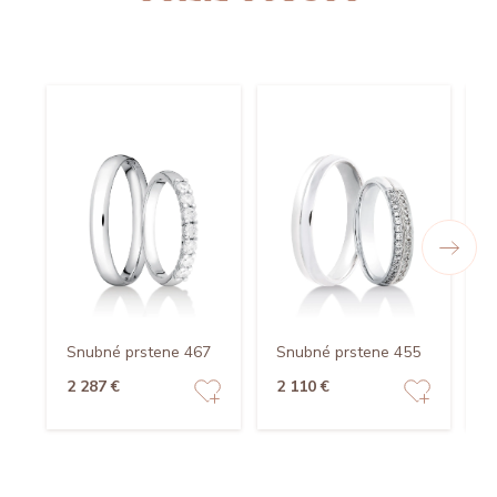
Snubné prstene 467
Snubné prstene 455
S
2 287 €
2 110 €
2