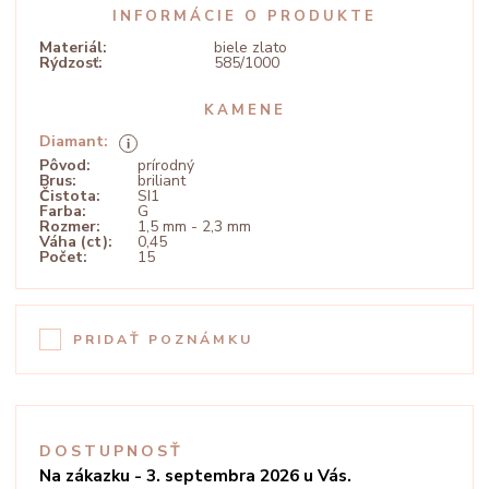
INFORMÁCIE O PRODUKTE
Materiál:
biele zlato
Rýdzosť:
585/1000
KAMENE
Diamant:
Pôvod:
prírodný
Brus:
briliant
Čistota:
SI1
Farba:
G
Rozmer:
1,5 mm - 2,3 mm
Váha (ct):
0,45
Počet:
15
PRIDAŤ POZNÁMKU
DOSTUPNOSŤ
Na zákazku - 3. septembra 2026 u Vás.