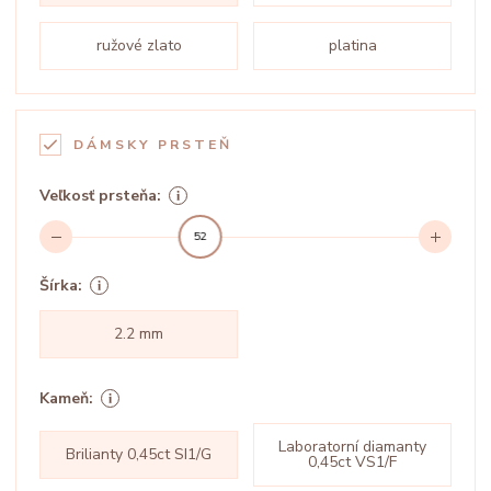
ružové zlato
platina
DÁMSKY PRSTEŇ
Veľkosť prsteňa:
52
Šírka:
2.2 mm
Kameň:
Laboratorní diamanty
Brilianty 0,45ct SI1/G
0,45ct VS1/F