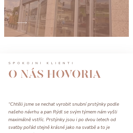
SPOKOJNÍ KLIENTI
O NÁS HOVORIA
“Chtěli jsme se nechat vyrobit snubní prstýnky podle
našeho návrhu a pan Rýdl se svým týmem nám vyšli
maximálně vstříc. Prstýnky jsou i po dvou letech od
svatby pořád stejně krásné jako na svatbě a to je