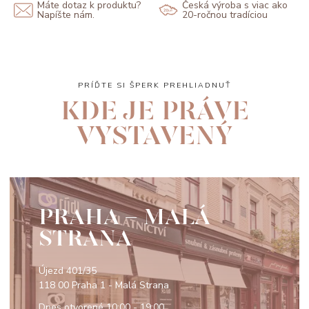
Máte dotaz k produktu?
Česká výroba s viac ako
Napíšte nám.
20-ročnou tradíciou
PRÍĎTE SI ŠPERK PREHLIADNUŤ
KDE JE PRÁVE
VYSTAVENÝ
PRAHA - MALÁ
STRANA
Újezd 401/35
118 00 Praha 1 - Malá Strana
Dnes otvorené
10:00 - 19:00