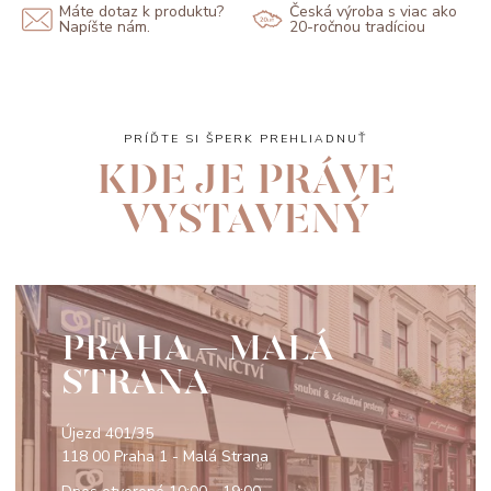
Máte dotaz k produktu?
Česká výroba s viac ako
Napíšte nám.
20-ročnou tradíciou
PRÍĎTE SI ŠPERK PREHLIADNUŤ
KDE JE PRÁVE
VYSTAVENÝ
PRAHA - MALÁ
STRANA
Újezd 401/35
118 00 Praha 1 - Malá Strana