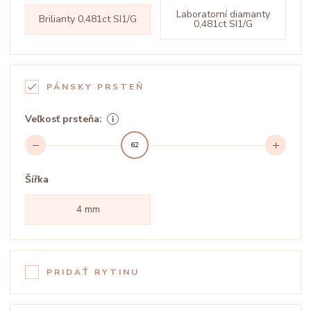
Laboratorní diamanty
Brilianty 0,481ct SI1/G
0,481ct SI1/G
PÁNSKY PRSTEŇ
Veľkosť prsteňa:
62
Šířka
4 mm
PRIDAŤ RYTINU