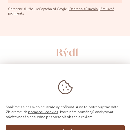
Chránené službou reCaptcha od Google |
Ochrana súkromia
|
Zmluvné
podmienky
Snažíme sa náš web neustále vylepšovať. A na to potrebujeme dáta.
Zbierame ich
pomocou cookies
, ktoré nám pomáhajú analyzovať
návštevnosť a následne prispôsobiť obsah a reklamu.
© 2026, Rýdl