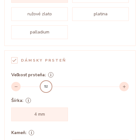
ružové zlato
platina
palladium
DÁMSKY PRSTEŇ
Veľkosť prsteňa:
52
Šírka:
4 mm
Kameň: