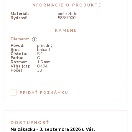
INFORMÁCIE O PRODUKTE
Materiál:
biele zlato
Rýdzosť:
585/1000
KAMENE
Diamant:
Pôvod:
prírodný
Brus:
briliant
Čistota:
SI1
Farba:
G
Rozmer:
1,5 mm
Váha (ct):
0,494
Počet:
38
PRIDAŤ POZNÁMKU
DOSTUPNOSŤ
Na zákazku - 3. septembra 2026 u Vás.