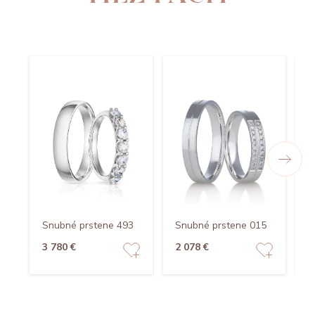
Snubné prstene 493
Snubné prstene 015
S
3 780 €
2 078 €
3