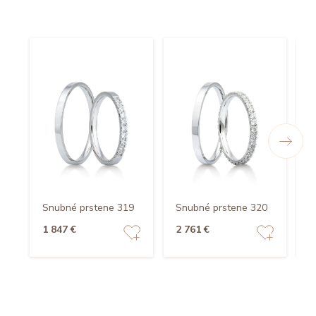
Snubné prstene 319
Snubné prstene 320
S
1 847 €
2 761 €
1