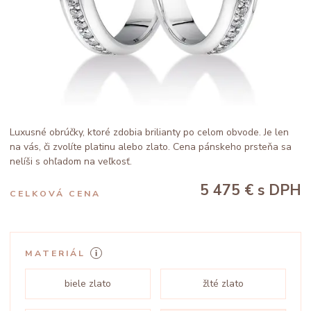
Luxusné obrúčky, ktoré zdobia brilianty po celom obvode. Je len
na vás, či zvolíte platinu alebo zlato. Cena pánskeho prsteňa sa
nelíši s ohľadom na veľkosť.
5 475 €
s DPH
CELKOVÁ CENA
MATERIÁL
biele zlato
žlté zlato