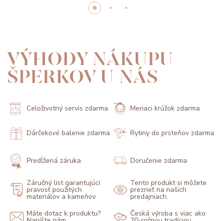
VÝHODY NÁKUPU
ŠPERKOV U NÁS
Celoživotný servis zdarma
Meriaci krúžok zdarma
Dárčekové balenie zdarma
Rytiny do prsteňov zdarma
Predĺžená záruka
Doručenie zdarma
Záručný list garantujúci
Tento produkt si môžete
pravosť použitých
prezrieť na našich
materiálov a kameňov
predajniach.
Máte dotaz k produktu?
Česká výroba s viac ako
Napíšte nám.
20-ročnou tradíciou