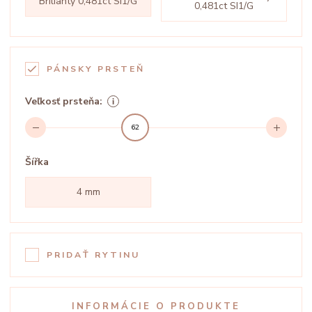
Brilianty 0,481ct SI1/G
0,481ct SI1/G
PÁNSKY PRSTEŇ
Veľkosť prsteňa:
62
Šířka
4 mm
PRIDAŤ RYTINU
INFORMÁCIE O PRODUKTE