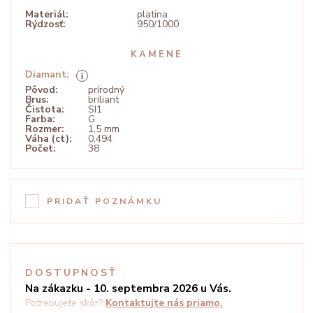
Materiál:
platina
Rýdzosť:
950/1000
KAMENE
Diamant:
Pôvod:
prírodný
Brus:
briliant
Čistota:
SI1
Farba:
G
Rozmer:
1,5 mm
Váha (ct):
0,494
Počet:
38
PRIDAŤ POZNÁMKU
DOSTUPNOSŤ
Na zákazku - 10. septembra 2026 u Vás.
Potrebujete skôr?
Kontaktujte nás priamo.