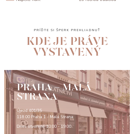
PRÍĎTE SI ŠPERK PREHLIADNUŤ
KDE JE PRÁVE
VYSTAVENÝ
PRAHA - MALÁ
STRANA
Újezd 401/35
118 00 Praha 1 - Malá Strana
Dnes otvorené
10:00 - 19:00