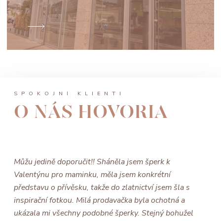
SPOKOJNÍ KLIENTI
O NÁS HOVORIA
Můžu jedině doporučit!! Sháněla jsem šperk k
Valentýnu pro maminku, měla jsem konkrétní
představu o přívěsku, takže do zlatnictví jsem šla s
inspirační fotkou. Milá prodavačka byla ochotná a
ukázala mi všechny podobné šperky. Stejný bohužel