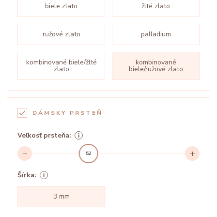
biele zlato
žlté zlato
ružové zlato
palladium
kombinované biele/žlté
kombinované
zlato
biele/ružové zlato
DÁMSKY PRSTEŇ
Veľkosť prsteňa:
52
Šírka:
3 mm