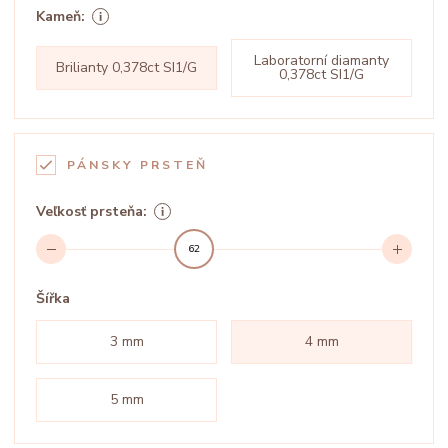
Kameň:
Laboratorní diamanty
Brilianty 0,378ct SI1/G
0,378ct SI1/G
PÁNSKY PRSTEŇ
Veľkosť prsteňa:
62
Šířka
3 mm
4 mm
5 mm