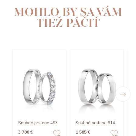
MOHLO BY SA VÁM
TIEŽ PÁČIŤ
Snubné prstene 493
Snubné prstene 914
S
3 780 €
1 585 €
1