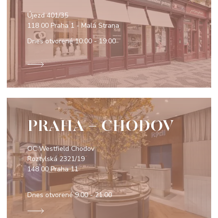
Újezd 401/35
118 00 Praha 1 - Malá Strana
Dnes otvorené
10:00 - 19:00
PRAHA - CHODOV
OC Westfield Chodov
Roztylská 2321/19
148 00 Praha 11
Dnes otvorené
9:00 - 21:00