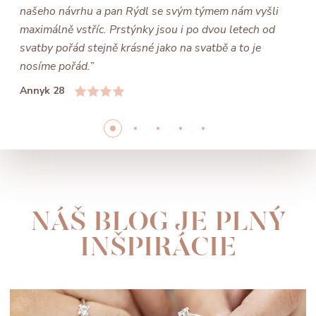
našeho návrhu a pan Rýdl se svým týmem nám vyšli
maximálně vstříc. Prstýnky jsou i po dvou letech od
svatby pořád stejně krásné jako na svatbě a to je
nosíme pořád.”
Annyk 28
NÁŠ BLOG JE PLNÝ
INŠPIRÁCIE