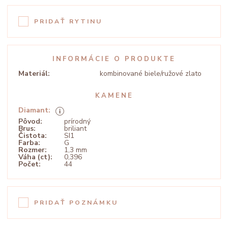
PRIDAŤ RYTINU
INFORMÁCIE O PRODUKTE
Materiál:
kombinované biele/ružové zlato
KAMENE
Diamant:
Pôvod:
prírodný
Brus:
briliant
Čistota:
SI1
Farba:
G
Rozmer:
1,3 mm
Váha (ct):
0,396
Počet:
44
PRIDAŤ POZNÁMKU