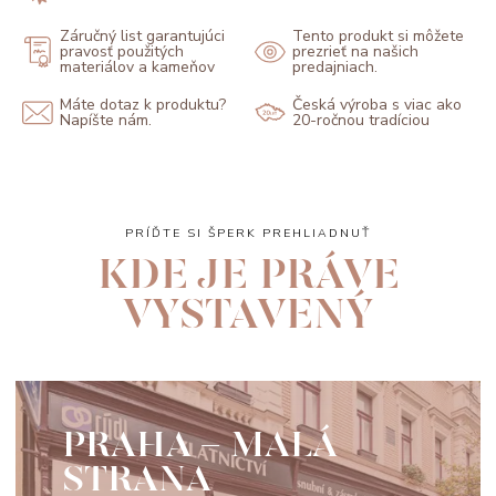
Záručný list garantujúci
Tento produkt si môžete
pravosť použitých
prezrieť na našich
materiálov a kameňov
predajniach.
Máte dotaz k produktu?
Česká výroba s viac ako
Napíšte nám.
20-ročnou tradíciou
PRÍĎTE SI ŠPERK PREHLIADNUŤ
KDE JE PRÁVE
VYSTAVENÝ
PRAHA - MALÁ
STRANA