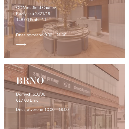
OC Westfield Chodov
Roztylská 2321/19
148 00 Praha 11
Dnes otvorené
9:00 - 21:00
BRNO
Dornych 510/38
617 00 Brno
Dnes otvorené
10:00 - 19:00