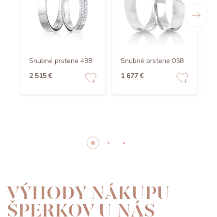
Snubné prstene 498
Snubné prstene 058
S
2 515 €
1 677 €
1
VÝHODY NÁKUPU
ŠPERKOV U NÁS