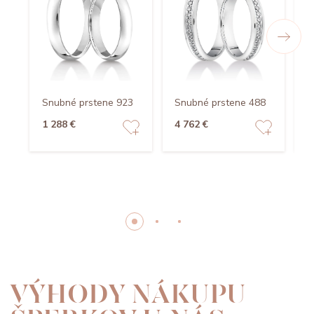
Snubné prstene 923
Snubné prstene 488
S
1 288 €
4 762 €
2
VÝHODY NÁKUPU