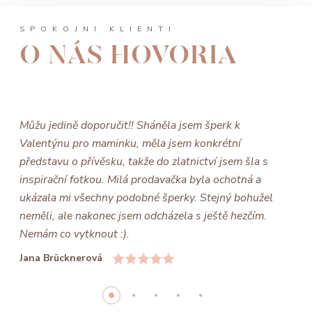
SPOKOJNÍ KLIENTI
O NÁS HOVORIA
Můžu jedině doporučit!! Sháněla jsem šperk k
Valentýnu pro maminku, měla jsem konkrétní
představu o přívěsku, takže do zlatnictví jsem šla s
inspirační fotkou. Milá prodavačka byla ochotná a
ukázala mi všechny podobné šperky. Stejný bohužel
neměli, ale nakonec jsem odcházela s ještě hezčím.
Nemám co vytknout :).
Jana Brücknerová