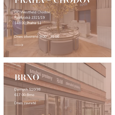
PRAHA - CHODOV
OC Westfield Chodov
Roztylská 2321/19
148 00 Praha 11
Dnes otvorené
9:00 - 21:00
BRNO
Dornych 510/38
617 00 Brno
Dnes zavreté