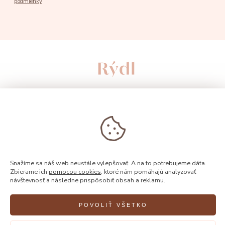
podmienky
Snažíme sa náš web neustále vylepšovať. A na to potrebujeme dáta.
Zbierame ich
pomocou cookies
, ktoré nám pomáhajú analyzovať
návštevnosť a následne prispôsobiť obsah a reklamu.
© 2026, Rýdl
POVOLIŤ VŠETKO