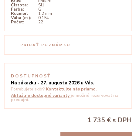
Brus:
briliant
Čistota:
SI1
Farba:
G
Rozmer:
1,2 mm
Váha (ct):
0,154
Počet:
22
PRIDAŤ POZNÁMKU
DOSTUPNOSŤ
Na zákazku - 27. augusta 2026 u Vás.
Potrebujete skôr?
Kontaktujte nás priamo.
Aktuálne dostupné varianty
je možné rezervovať na
predajni.
1 735 €
s DPH