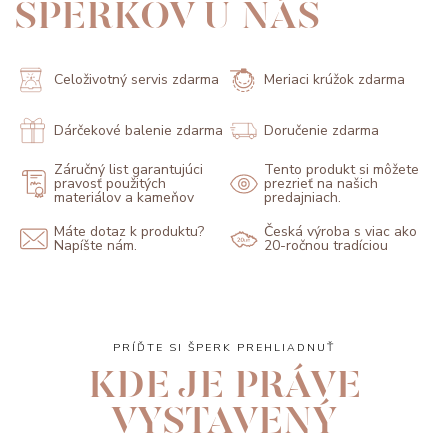
ŠPERKOV U NÁS
Celoživotný servis zdarma
Meriaci krúžok zdarma
Dárčekové balenie zdarma
Doručenie zdarma
Záručný list garantujúci
Tento produkt si môžete
pravosť použitých
prezrieť na našich
materiálov a kameňov
predajniach.
Máte dotaz k produktu?
Česká výroba s viac ako
Napíšte nám.
20-ročnou tradíciou
PRÍĎTE SI ŠPERK PREHLIADNUŤ
KDE JE PRÁVE
VYSTAVENÝ