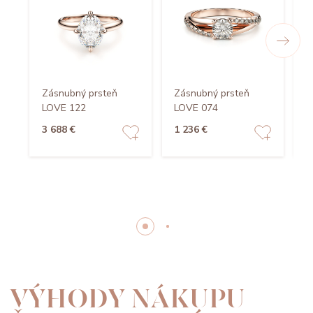
Zásnubný prsteň
Zásnubný prsteň
Z
LOVE 122
LOVE 074
L
3 688 €
1 236 €
2
VÝHODY NÁKUPU