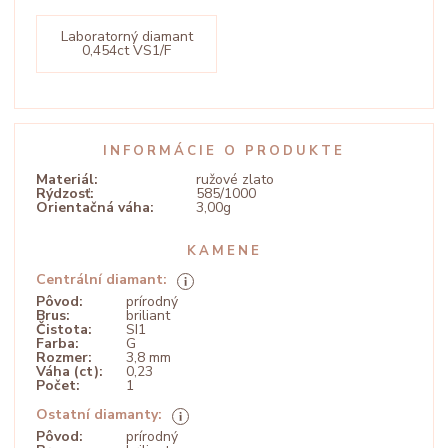
Laboratorný diamant
0,454ct VS1/F
INFORMÁCIE O PRODUKTE
Materiál:
ružové zlato
Rýdzosť:
585/1000
Orientačná váha:
3,00g
KAMENE
Centrální diamant:
Pôvod:
prírodný
Brus:
briliant
Čistota:
SI1
Farba:
G
Rozmer:
3,8 mm
Váha (ct):
0,23
Počet:
1
Ostatní diamanty:
Pôvod:
prírodný