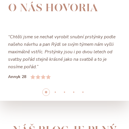
O NÁS HOVORIA
“Chtěli jsme se nechat vyrobit snubní prstýnky podle
našeho návrhu a pan Rýdl se svým týmem nám vyšli
maximálně vstříc. Prstýnky jsou i po dvou letech od
svatby pořád stejně krásné jako na svatbě a to je
nosíme pořád.”
Annyk 28