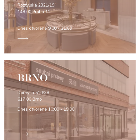
Roztylská 2321/19
148 00 Praha 11
Dnes otvorené
9:00 - 21:00
BRNO
Dornych 510/38
617 00 Brno
Dnes otvorené
10:00 - 19:00