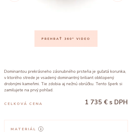
PREHRAŤ 360° VIDEO
Dominantou prekrásneho zásnubného prsteňa je guľatá korunka,
v ktorého strede je vsadený dominantný briliant obklopený
drobnými kameňmi. Tie zdobia aj nežnú obrúčku. Tento šperk si
zamilujete na prvý pohľad.
1 735 €
s DPH
CELKOVÁ CENA
MATERIÁL