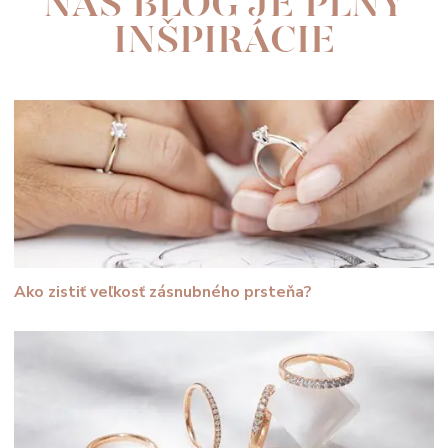
NÁŠ BLOG JE PLNÝ
INŠPIRÁCIE
Ako zistiť veľkosť zásnubného prsteňa?